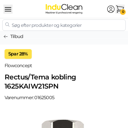
Skip to content
0
Tilbud
Spar 28%
Flowconcept
Rectus/Tema kobling
1625KAIW21SPN
Varenummer:
01625005