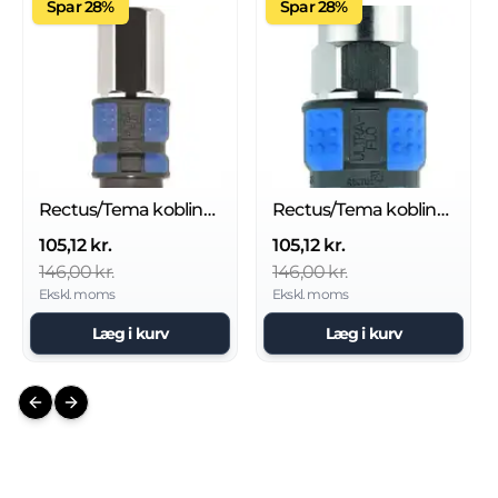
Spar 28%
Spar 28%
Rectus/Tema kobling 1625KAIW17SPN
Rectus/Tema kobling 1625KAAK17SPN
105,12 kr.
105,12 kr.
146,00 kr.
146,00 kr.
Ekskl. moms
Ekskl. moms
Læg i kurv
Læg i kurv
Previous slide
Next slide