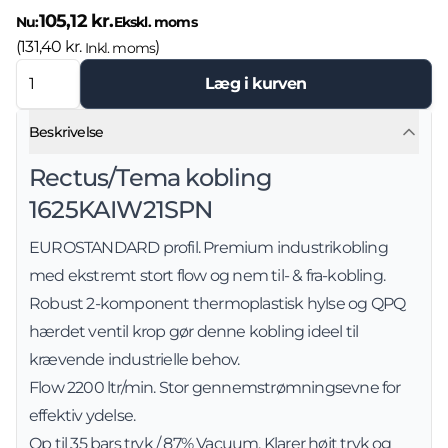
105,12 kr.
Nu:
Ekskl. moms
(
131,40 kr.
)
Inkl. moms
Læg i kurven
Beskrivelse
Rectus/Tema kobling
1625KAIW21SPN
EUROSTANDARD profil. Premium industrikobling
med ekstremt stort flow og nem til- & fra-kobling.
Robust 2-komponent thermoplastisk hylse og QPQ
hærdet ventil krop gør denne kobling ideel til
krævende industrielle behov.
Flow 2200 ltr/min. Stor gennemstrømningsevne for
effektiv ydelse.
Op til 35 bars tryk / 87% Vacuum. Klarer højt tryk og