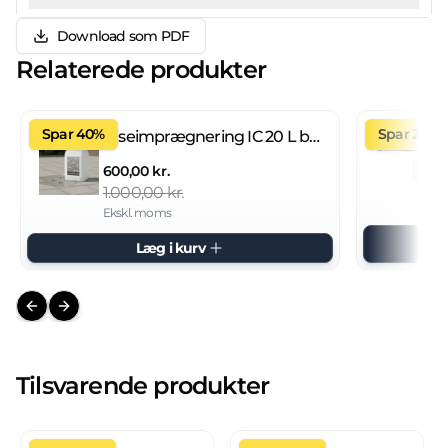
Download som PDF
Relaterede produkter
Spar 40%
Spar 27%
Fliseimprægnering IC 20 L brugsklar
600,00 kr.
1.000,00 kr.
Ekskl. moms
Læg i kurv
Previous slide
Next slide
Tilsvarende produkter