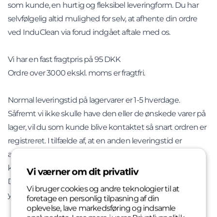
som kunde, en hurtig og fleksibel leveringform. Du har
selvfølgelig altid mulighed for selv, at afhente din ordre
ved InduClean via forud indgået aftale med os.
Vi har en fast fragtpris på 95 DKK
Ordre over 3000 ekskl. moms er fragtfri.
Normal leveringstid på lagervarer er 1-5 hverdage.
Såfremt vi ikke skulle have den eller de ønskede varer på
lager, vil du som kunde blive kontaktet så snart ordren er
registreret. I tilfælde af, at en anden leveringstid er
angivet ved varen, er det denne leveringstid du som
kunde skal forvente.
Vi værner om dit privatliv
Du er selvfølgelig altid velkommen til, at kontakte os for
Vi bruger cookies og andre teknologier til at
ydeligere information om leverancen af din bestilling.
foretage en personlig tilpasning af din
oplevelse, lave markedsføring og indsamle