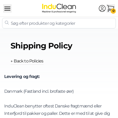
Skip to content
0
Shipping Policy
← Back to Policies
Levering og fragt:
Danmark (Fastland incl. brofaste øer)
InduClean benytter oftest Danske fragtmænd eller
Interfjord til pakker og paller. Dette er med til at give dig