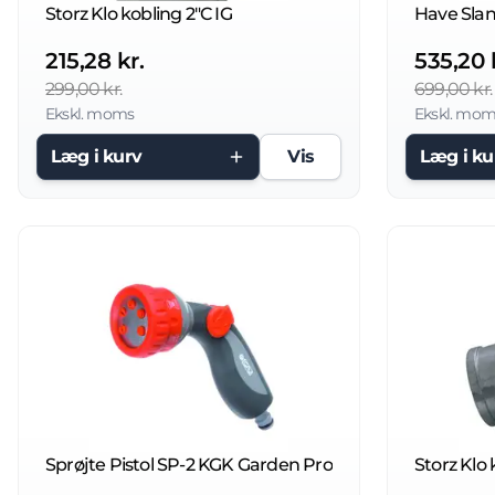
Storz Klo kobling 2"C IG
215,28 kr.
535,20 
299,00 kr.
699,00 kr.
Ekskl. moms
Ekskl. mom
Læg i kurv
Vis
Læg i ku
Sprøjte Pistol SP-2 KGK Garden Pro
Storz Klo 