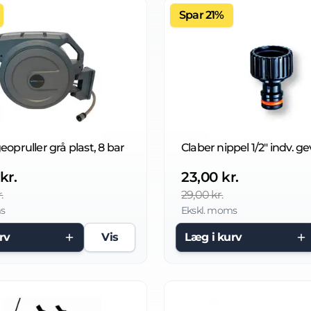
Spar 21%
eopruller grå plast, 8 bar
Claber nippel 1/2" indv. g
kr.
23,00 kr.
.
29,00 kr.
s
Ekskl. moms
rv
Vis
Læg i kurv