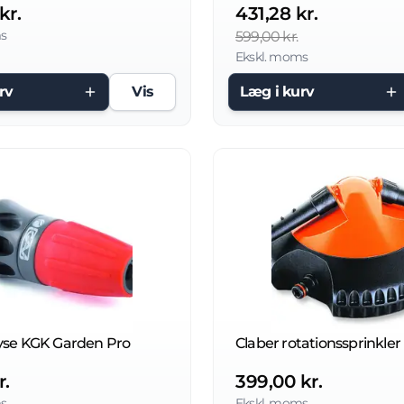
kr.
431,28 kr.
s
599,00 kr.
Ekskl. moms
rv
Vis
Læg i kurv
yse KGK Garden Pro
r.
399,00 kr.
s
Ekskl. moms