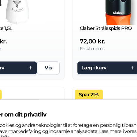
e 1,5L
Claber Strålespids PRO
kr.
72,00 kr.
s
Ekskl. moms
rv
Vis
Læg i kurv
Spar 21%
r om dit privatliv
ookies og andre teknologier til at foretage en personlig tilpasn
 lave markedsføring og indsamle analysedata. Læs mere i vores