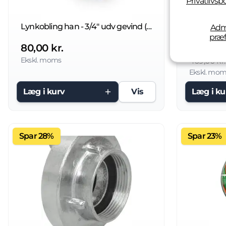
Privatlivspo
Lynkobling han - 3/4'' udv gevind (Lavtryk)
Adm
præf
80,00 kr.
359,20 
Ekskl. moms
469,00 kr.
Ekskl. mom
Læg i kurv
Vis
Læg i ku
Spar 28%
Spar 23%