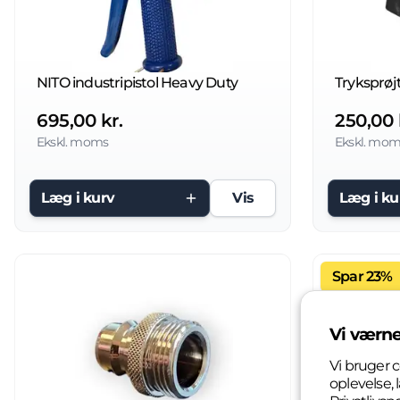
NITO industripistol Heavy Duty
Tryksprøjt
695,00 kr.
250,00 
Ekskl. moms
Ekskl. mom
Læg i kurv
Vis
Læg i ku
Spar 23%
Vi værne
Vi bruger c
oplevelse,