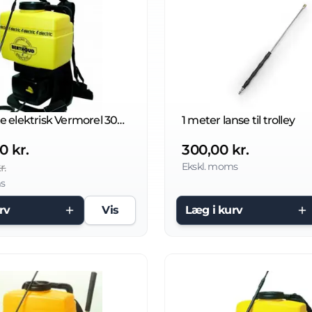
Rygsprøjte elektrisk Vermorel 3000 Comfort
1 meter lanse til trolley
0 kr.
300,00 kr.
Ekskl. moms
r.
s
rv
Vis
Læg i kurv