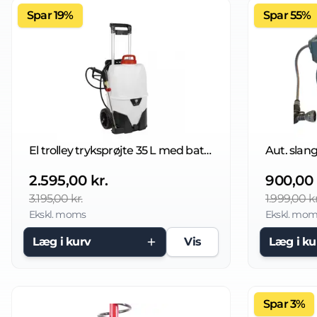
Spar 19%
Spar 55%
El trolley tryksprøjte 35 L med batteri & Auto-Clean
Aut. slang
2.595,00 kr.
900,00 
3.195,00 kr.
1.999,00 kr
Ekskl. moms
Ekskl. mom
Læg i kurv
Vis
Læg i ku
Spar 3%