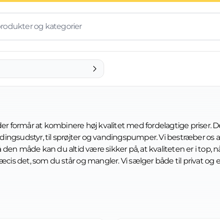
der formår at kombinere høj kvalitet med fordelagtige priser. 
ndingsudstyr, til sprøjter og vandingspumper. Vi bestræber os a
den måde kan du altid være sikker på, at kvaliteten er i top, n
æcis det, som du står og mangler. Vi sælger både til privat og e