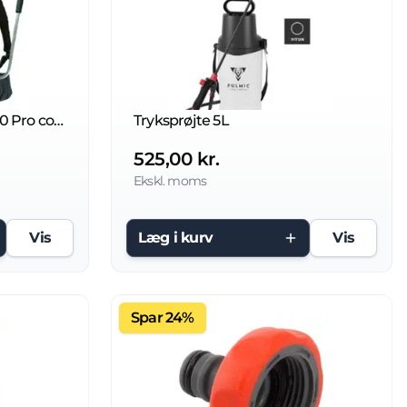
Rygsprøjte Vermorel 2000 Pro comfort
Tryksprøjte 5L
525,00 kr.
Ekskl. moms
Vis
Læg i kurv
Vis
Spar 24%