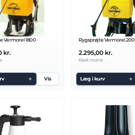
e Vermorel 1800
 kr.
2.295,00 kr.
s
Ekskl. moms
rv
Vis
Læg i kurv