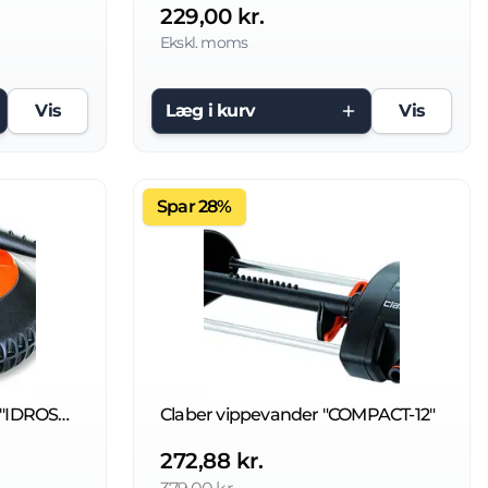
229,00 kr.
Ekskl. moms
Vis
Læg i kurv
Vis
Spar 28%
Claber rotationssprinkler "IDROSPRAY"
Claber vippevander "COMPACT-12"
272,88 kr.