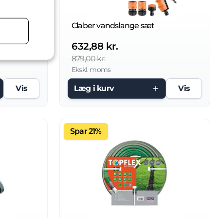
Have Slange 1/2" 15 Mtr. KGK Garden Pro
Claber vandslange sæt
632,88 kr.
879,00 kr.
Ekskl. moms
Vis
Læg i kurv
Vis
Spar 21%