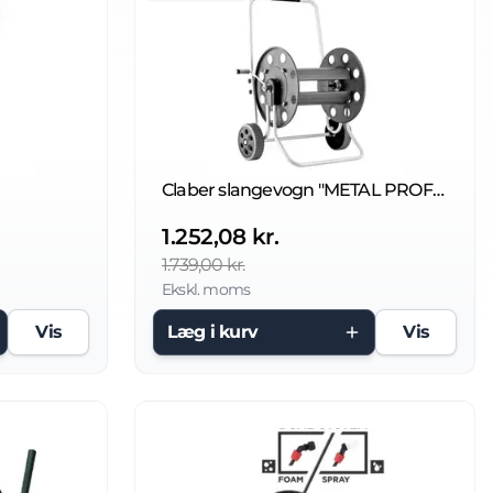
Claber slangevogn "METAL PROFY"
1.252,08 kr.
1.739,00 kr.
Ekskl. moms
Vis
Læg i kurv
Vis