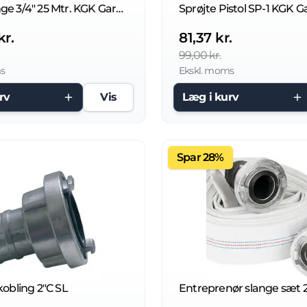
Have Slange 3/4" 25 Mtr. KGK Garden Pro
Sprøjte Pistol SP-1 KGK 
kr.
81,37 kr.
99,00 kr.
s
Ekskl. moms
rv
Vis
Læg i kurv
Spar 28%
kobling 2"C SL