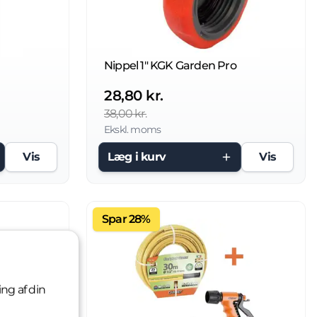
Nippel 1" KGK Garden Pro
28,80 kr.
38,00 kr.
Ekskl. moms
Vis
Læg i kurv
Vis
Spar 28%
ing af din