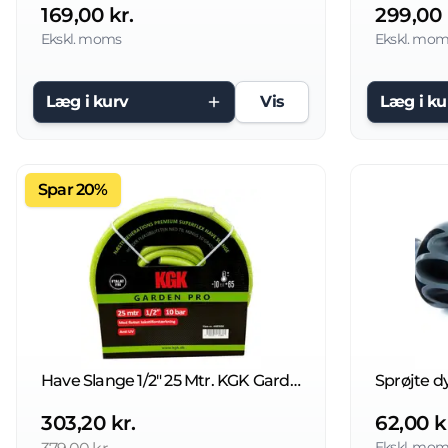
169,00 kr.
299,00 
Ekskl. moms
Ekskl. mom
Læg i kurv
Vis
Læg i ku
Spar 20%
Have Slange 1/2" 25 Mtr. KGK Garden Pro
Sprøjte d
303,20 kr.
62,00 k
Ekskl. mom