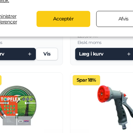
litik.
Slangevogn KGK Garden Pro 1/2" (uden slange) 35m.
inistrer
Acceptér
Afvis
erencer
kr.
180,00 kr.
229,00 kr.
s
Ekskl. moms
rv
Vis
Læg i kurv
Spar 18%