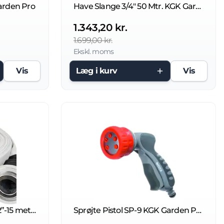
Garden Pro
Have Slange 3/4" 50 Mtr. KGK Garden Pro
1.343,20 kr.
1.699,00 kr.
Ekskl. moms
Vis
Læg i kurv
Vis
Entreprenør slange sæt 2”-15 meter med storz koblinger
Sprøjte Pistol SP-9 KGK Garden Pro