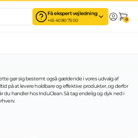
Få ekspert vejledning
0
+45 40 80 75 00
Dette gør sig bestemt også gældende i vores udvalg af
ltid på at levere holdbare og effektive produkter, og derfor
år du handler hos InduClean. Så tag endelig og dyk ned i
rhverv.