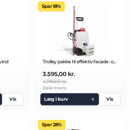
Spar 18%
evind
Trolley pakke til effektiv facade- og fliserens
3.595,00 kr.
4.390,00 kr.
Ekskl. moms
Vis
Læg i kurv
Vis
Spar 28%