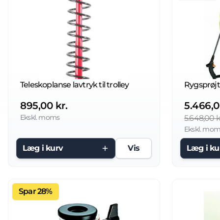
Teleskoplanse lavtryk til trolley
895,00 kr.
5.466,0
Ekskl. moms
5.648,00 k
Ekskl. mom
Læg i kurv
Vis
Læg i ku
Spar 28%