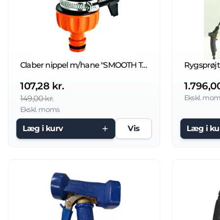
Claber nippel m/hane "SMOOTH TAP"
Rygsprøjt
107,28 kr.
1.796,00
Ekskl. mom
149,00 kr.
Ekskl. moms
Læg i kurv
Vis
Læg i ku