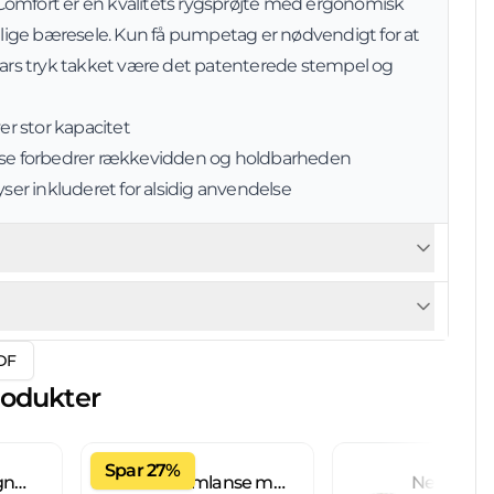
omfort er en kvalitets rygsprøjte med ergonomisk
ige bæresele. Kun få pumpetag er nødvendigt for at
 bars tryk takket være det patenterede stempel og
ver stor kapacitet
anse forbedrer rækkevidden og holdbarheden
r inkluderet for alsidig anvendelse
DF
rodukter
Spar 27%
Fliseimprægnering IC 20 L brugsklar
Skumlanse med 2 L beholder