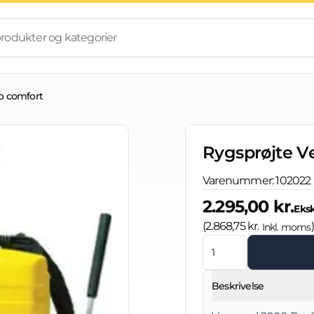
o comfort
Rygsprøjte V
Varenummer:
102022
2.295,00 kr.
Eks
(
2.868,75 kr.
)
Inkl. moms
Beskrivelse