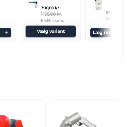
790,00 kr.
575,00 kr.
1.195,00 kr.
Ekskl. mom
Ekskl. moms
Vælg variant
Læg i kurv