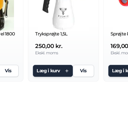
el 1800
Tryksprøjte 1,5L
250,00 kr.
169,00
Ekskl. moms
Ekskl. m
Vis
Læg i kurv
Vis
Læg i 