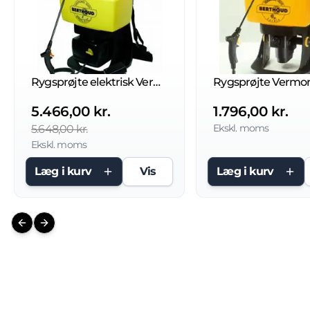
Rygsprøjte elektrisk Vermorel 3000 Comfort
Rygsprøjte Vermor
5.466,00 kr.
1.796,00 kr.
Ekskl. moms
5.648,00 kr.
Ekskl. moms
Læg i kurv
Vis
Læg i kurv
Previous slide
Next slide