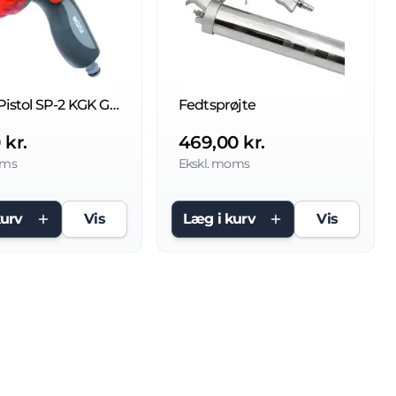
Sprøjte Pistol SP-2 KGK Garden Pro
Fedtsprøjte
 kr.
469,00 kr.
oms
Ekskl. moms
kurv
Vis
Læg i kurv
Vis