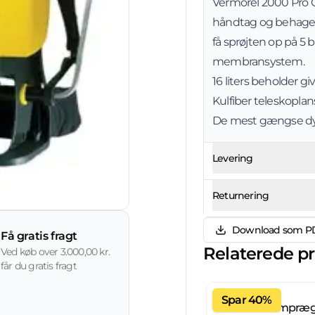
Vermorel 2000 Pro C
håndtag og behagel
få sprøjten op på 5
membransystem.
16 liters beholder gi
Kulfiber teleskopl
De mest gængse dyse
Levering
Returnering
Download som P
Få gratis fragt
Relaterede p
Ved køb over 3.000,00 kr.
får du gratis fragt
Spar 40%