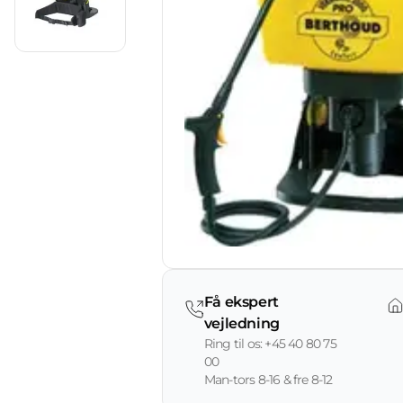
Få ekspert
vejledning
Ring til os: +45 40 80 75
00
Man-tors 8-16 & fre 8-12