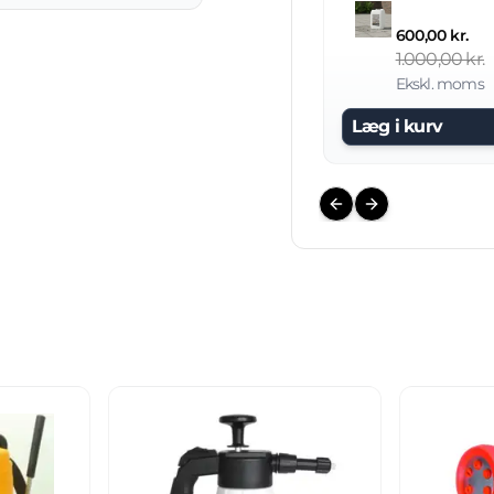
600,00 kr.
1.000,00 kr.
Ekskl. moms
Læg i kurv
Previous slide
Next slide