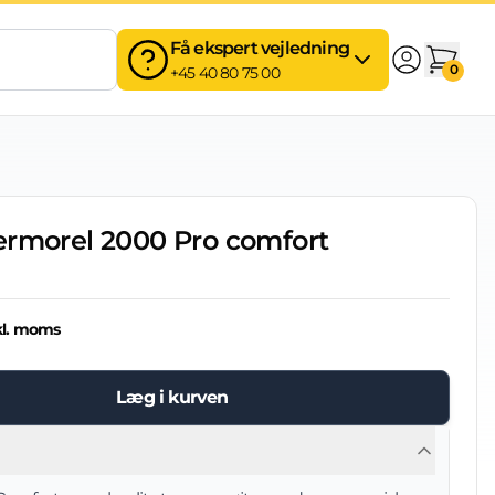
Få ekspert vejledning
0
+45 40 80 75 00
ermorel 2000 Pro comfort
kl. moms
Læg i kurven