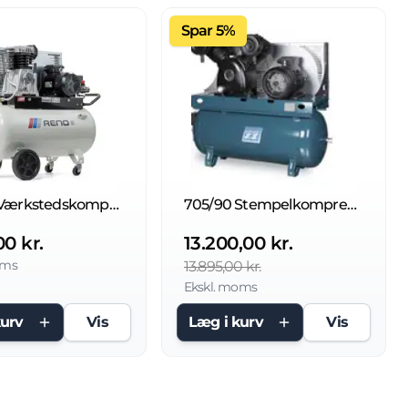
Spar 5%
450/90 Værkstedskompressor
705/90 Stempelkompressor
00 kr.
13.200,00 kr.
oms
13.895,00 kr.
Ekskl. moms
kurv
Vis
Læg i kurv
Vis