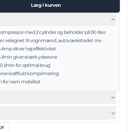
Læg i kurven
kompressor med 2 cylinder og beholder på 90 liter.
r velegnet til vognmænd, autoværkstedet mv.
 Amp sikrer høj effektivitet
 l/min giver stærk ydeevne
70 l/min for optimal brug
ikrer kraftfuld komprimering
n for nem mobilitet
DF