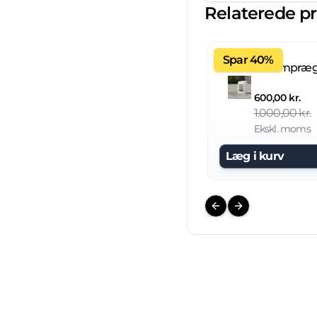
Relaterede p
Spar 40%
600,00 kr.
1.000,00 kr.
Ekskl. moms
Læg i kurv
Previous slide
Next slide