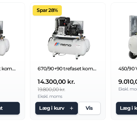
Spar 28%
950/90+90 trefaset kompressor
670/90+90 trefaset kompressor
14.300,00 kr.
9.010,
Ekskl. m
19.800,00 kr.
Ekskl. moms
t
Læg i kurv
Vis
Læg i 