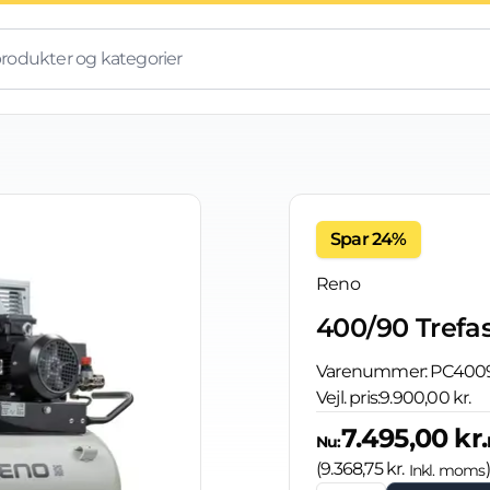
Spar 24%
Reno
400/90 Trefa
Varenummer:
PC400
Vejl. pris:
9.900,00 kr.
7.495,00 kr.
Nu:
(
9.368,75 kr.
)
Inkl. moms