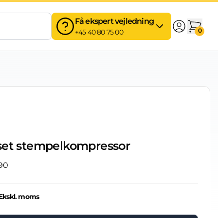
Få ekspert vejledning
0
+45 40 80 75 00
set stempelkompressor
90
Ekskl. moms