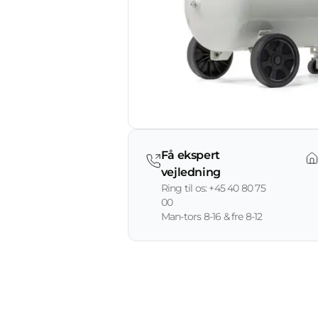
Få ekspert
vejledning
Ring til os: +45 40 80 75
00
Man-tors 8-16 & fre 8-12