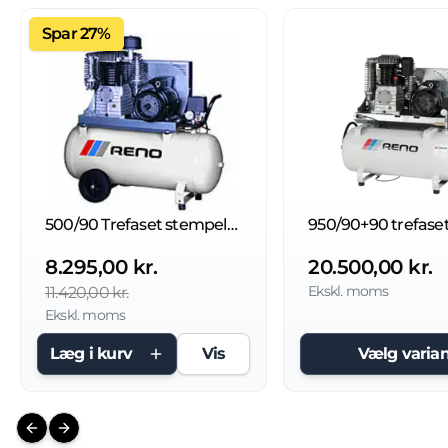
Spar 27%
500/90 Trefaset stempelkompressor
8.295,00 kr.
20.500,00 kr.
Ekskl. moms
11.420,00 kr.
Ekskl. moms
Læg i kurv
Vis
Vælg varian
Previous slide
Next slide