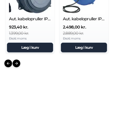
Aut. kabelopruller IP42
Aut. kabelopruller IP42
923,40 kr.
2.498,00 kr.
1.399,00 kr.
2.889,00 kr.
Ekskl. moms
Ekskl. moms
Læg i kurv
Læg i kurv
Previous slide
Next slide