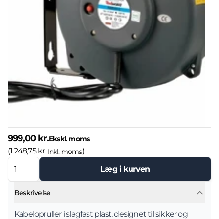
999,00 kr.
Ekskl. moms
(
1.248,75 kr.
)
Inkl. moms
Læg i kurven
Beskrivelse
Kabelopruller i slagfast plast, designet til sikker og