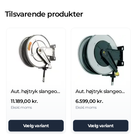
Tilsvarende produkter
Aut. højtryk slangeopruller, rustfri stål, u/slange 200-400 bar
Aut. højtryk slangeopruller pulverlarkeret 200-400 bar
11.189,00 kr.
6.599,00 kr.
Ekskl. moms
Ekskl. moms
Vælg variant
Vælg variant