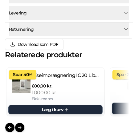
Levering
Returnering
Download som PDF
Relaterede produkter
Spar 40%
Spar 27%
Fliseimprægnering IC 20 L brugsklar
600,00 kr.
1.000,00 kr.
Ekskl. moms
Læg i kurv
Previous slide
Next slide