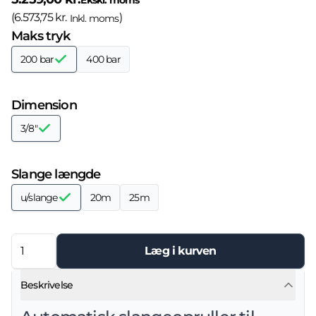
Ekskl. moms
(
6.573,75 kr.
)
Inkl. moms
Maks tryk
200 bar
400 bar
Dimension
3/8"
Slange længde
u/slange
20m
25m
Læg i kurven
Beskrivelse