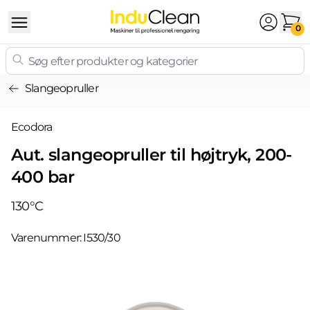
Skip to content
0
Slangeopruller
Ecodora
Aut. slangeopruller til højtryk, 200-
400 bar
130°C
Varenummer:
I530/30