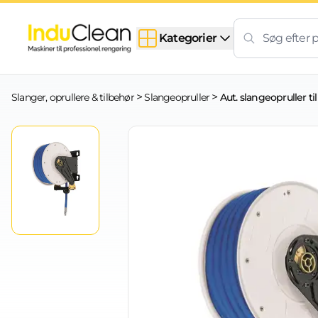
Skip to content
Kategorier
>
>
Slanger, oprullere & tilbehør
Slangeopruller
Aut. slangeopruller ti