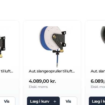
Aut. slangeopruller til luft/vand 20 bar
Aut. slangeopruller til luft/vand 20 bar
4.089,00 kr.
6.089,
Ekskl. moms
Ekskl. m
Vis
Læg i kurv
Vis
Læg i 