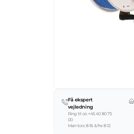
Få ekspert
vejledning
Ring til os: +45 40 80 75
00
Man-tors 8-16 & fre 8-12