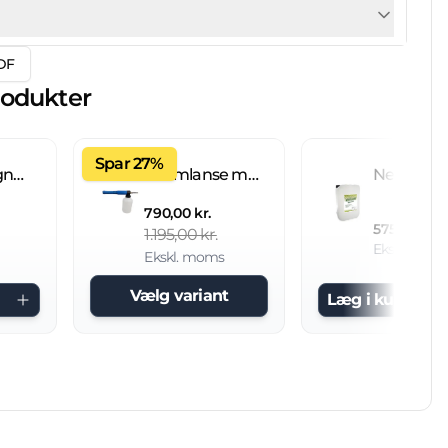
DF
rodukter
Spar 27%
Fliseimprægnering IC 20 L brugsklar
Skumlanse med 2 L beholder
790,00 kr.
575,00 kr.
1.195,00 kr.
Ekskl. mom
Ekskl. moms
Vælg variant
Læg i kurv