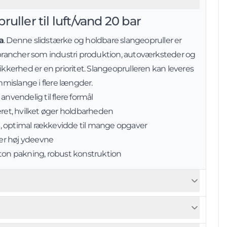
ruller til luft/vand 20 bar
a
. Denne slidstærke og holdbare slangeopruller er
l brancher som industri produktion, autoværksteder og
sikkerhed er en prioritet. Slangeoprulleren kan leveres
islange i flere længder.
anvendelig til flere formål
eret, hvilket øger holdbarheden
, optimal rækkevidde til mange opgaver
krer høj ydeevne
iton pakning, robust konstruktion