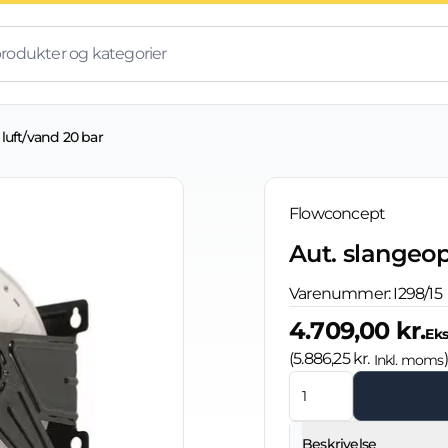
l luft/vand 20 bar
Flowconcept
Aut. slangeopr
Varenummer:
I298/15
4.709,00 kr.
Ek
(
5.886,25 kr.
)
Inkl. moms
Beskrivelse