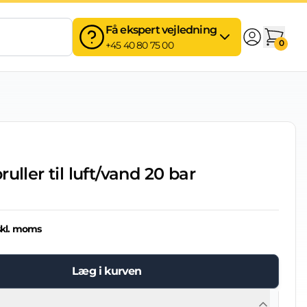
Få ekspert vejledning
0
+45 40 80 75 00
uller til luft/vand 20 bar
skl. moms
Læg i kurven