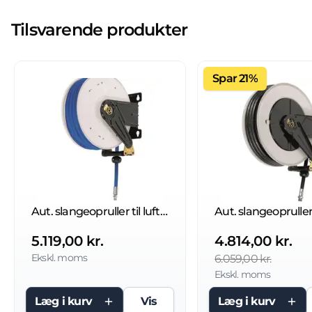
Tilsvarende produkter
Spar 21%
Aut. slangeopruller til luft/vand 20 bar
5.119,00 kr.
4.814,00 kr.
Ekskl. moms
6.059,00 kr.
Ekskl. moms
Læg i kurv
Vis
Læg i kurv