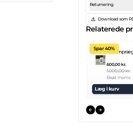
Returnering
Download som P
Relaterede p
Spar 40%
600,00 kr.
1.000,00 kr.
Ekskl. moms
Læg i kurv
Previous slide
Next slide