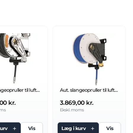
Aut. slangeopruller til luft/vand 20 bar
Aut. slangeopruller til luft/vand 20 bar
00 kr.
3.869,00 kr.
oms
Ekskl. moms
kurv
Vis
Læg i kurv
Vis