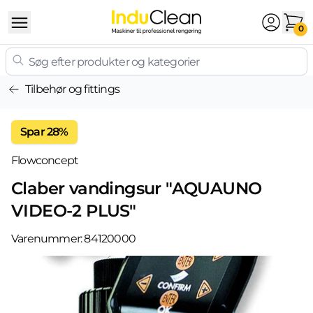
Skip to content
0
Tilbehør og fittings
Spar 28%
Flowconcept
Claber vandingsur "AQUAUNO
VIDEO-2 PLUS"
Varenummer:
84120000