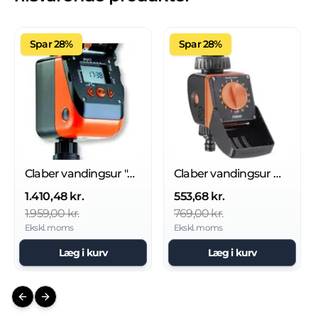
Spar 28%
Spar 28%
Claber vandingsur "AQUAUNO VIDEO-6 PLUS"
Claber vandingsur m/15 indstillinger
1.410,48 kr.
553,68 kr.
1.959,00 kr.
769,00 kr.
Ekskl. moms
Ekskl. moms
Læg i kurv
Læg i kurv
Previous slide
Next slide