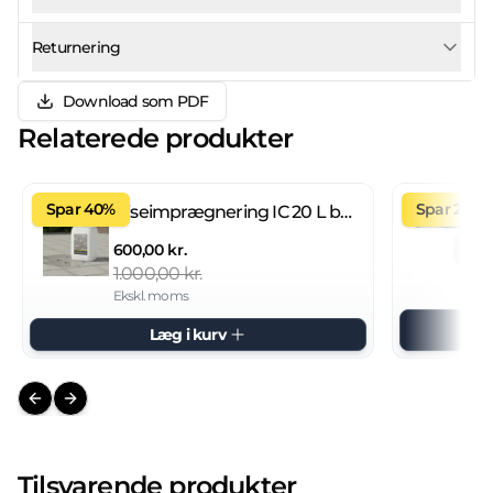
Returnering
Download som PDF
Relaterede produkter
Spar 40%
Spar 27%
Fliseimprægnering IC 20 L brugsklar
600,00 kr.
1.000,00 kr.
Ekskl. moms
Læg i kurv
Previous slide
Next slide
Tilsvarende produkter