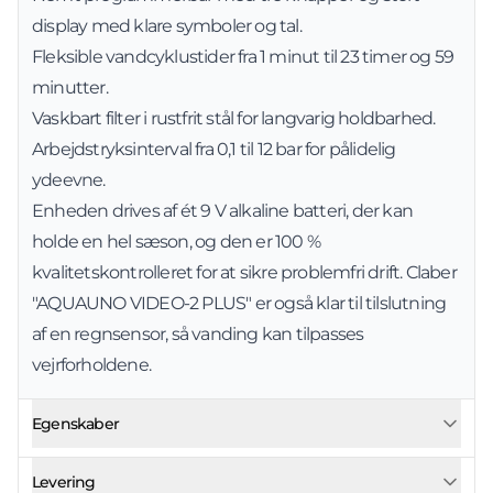
display med klare symboler og tal.
Fleksible vandcyklustider fra 1 minut til 23 timer og 59
minutter.
Vaskbart filter i rustfrit stål for langvarig holdbarhed.
Arbejdstryksinterval fra 0,1 til 12 bar for pålidelig
ydeevne.
Enheden drives af ét 9 V alkaline batteri, der kan
holde en hel sæson, og den er 100 %
kvalitetskontrolleret for at sikre problemfri drift. Claber
"AQUAUNO VIDEO-2 PLUS" er også klar til tilslutning
af en regnsensor, så vanding kan tilpasses
vejrforholdene.
Egenskaber
Levering