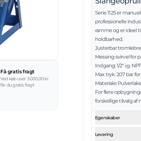
Slangeoprull
Serie 1125 er manuel
professionelle indus
ramme og er ideel t
holdbarhed.
Justerbar tromlebre
Messing svirvel for på
Indgang: 1/2" i.g. NP
Få gratis fragt
Max tryk: 207 bar fo
Ved køb over 3.000,00 kr.
Materiale: Pulverlak
får du gratis fragt
For flere opbygning
forskellige tilvalg af
Egenskaber
Levering