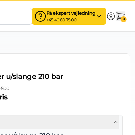
Få ekspert vejledning
0
+45 40 80 75 00
r u/slange 210 bar
4-500
ris