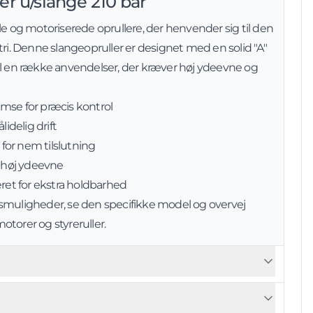
er u/slange 210 bar
le og motoriserede oprullere, der henvender sig til den
tri. Denne slangeopruller er designet med en solid "A"
il en række anvendelser, der kræver høj ydeevne og
mse for præcis kontrol
lidelig drift
T for nem tilslutning
r høj ydeevne
eret for ekstra holdbarhed
smuligheder, se den specifikke model og overvej
 motorer og styreruller.