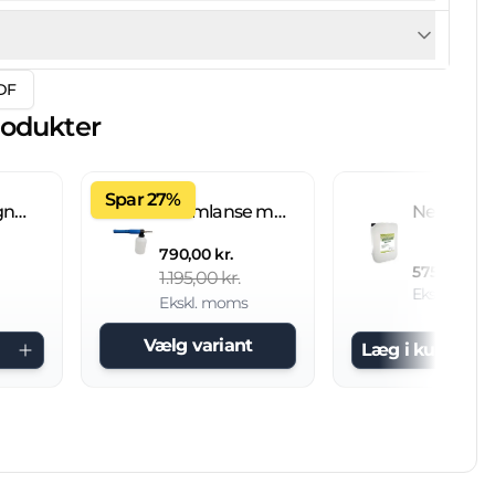
DF
rodukter
Spar 27%
Fliseimprægnering IC 20 L brugsklar
Skumlanse med 2 L beholder
790,00 kr.
575,00 kr.
1.195,00 kr.
Ekskl. mom
Ekskl. moms
Vælg variant
Læg i kurv