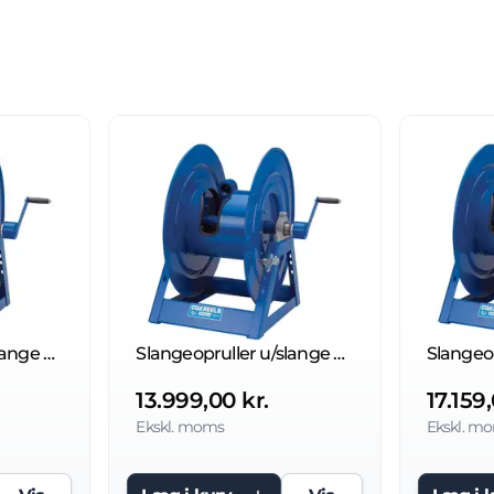
Slangeopruller u/slange 210 bar
Slangeopruller u/slange 210 bar
13.999,00 kr.
17.159,
Ekskl. moms
Ekskl. m