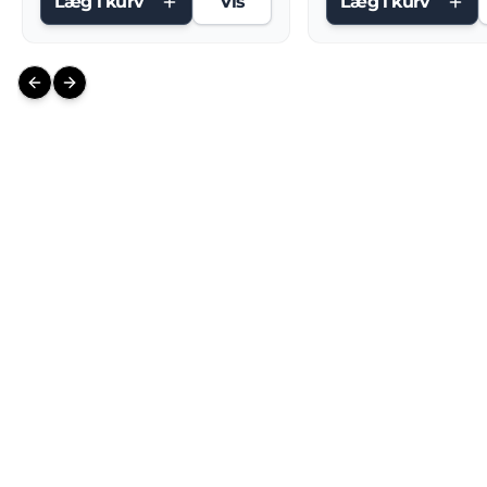
Læg i kurv
Vis
Læg i kurv
Previous slide
Next slide