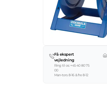
Få ekspert
vejledning
Ring til os: +45 40 80 75
00
Man-tors 8-16 & fre 8-12