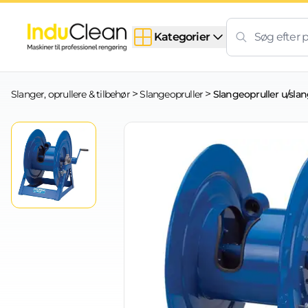
Skip to content
Kategorier
>
>
Slanger, oprullere & tilbehør
Slangeopruller
Slangeopruller u/slan