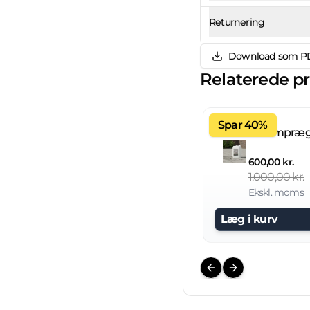
Returnering
Download som P
Relaterede p
Spar 40%
600,00 kr.
1.000,00 kr.
Ekskl. moms
Læg i kurv
Previous slide
Next slide