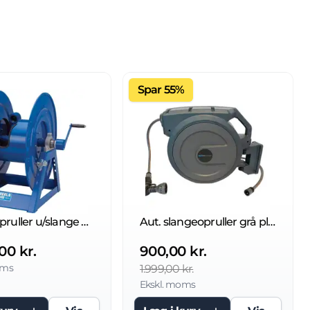
Spar 55%
Slangeopruller u/slange 210 bar
Aut. slangeopruller grå plast, 8 bar
00 kr.
900,00 kr.
oms
1.999,00 kr.
Ekskl. moms