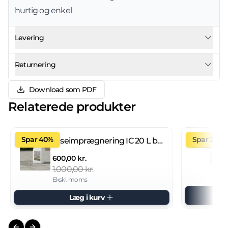
hurtig og enkel
Levering
Returnering
Download som PDF
Relaterede produkter
Spar 40%
Spar 27%
Fliseimprægnering IC 20 L brugsklar
600,00 kr.
1.000,00 kr.
Ekskl. moms
Læg i kurv