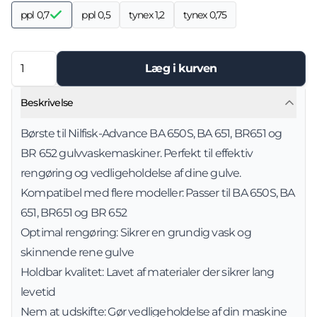
ppl 0,7
ppl 0,5
tynex 1,2
tynex 0,75
Læg i kurven
Beskrivelse
Børste til Nilfisk-Advance BA 650S, BA 651, BR651 og
BR 652 gulvvaskemaskiner. Perfekt til effektiv
rengøring og vedligeholdelse af dine gulve.
Kompatibel med flere modeller: Passer til BA 650S, BA
651, BR651 og BR 652
Optimal rengøring: Sikrer en grundig vask og
skinnende rene gulve
Holdbar kvalitet: Lavet af materialer der sikrer lang
levetid
Nem at udskifte: Gør vedligeholdelse af din maskine