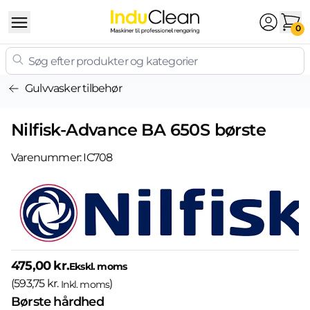
Skip to content
0
Gulvvasker tilbehør
Nilfisk-Advance BA 650S børste
Varenummer:
IC708
475,00 kr.
Ekskl. moms
(
593,75 kr.
)
Inkl. moms
Børste hårdhed