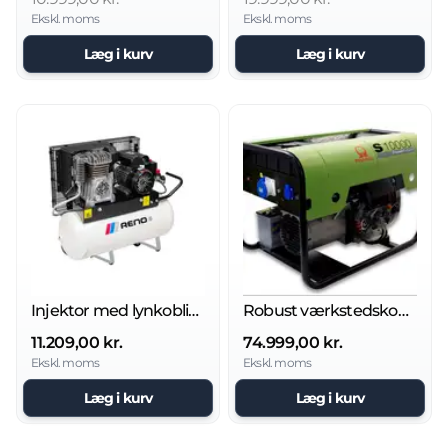
Ekskl. moms
Ekskl. moms
Læg i kurv
Læg i kurv
Injektor med lynkoblinger
Robust værkstedskompressor REK-OL90/3
11.209,00 kr.
74.999,00 kr.
Ekskl. moms
Ekskl. moms
Læg i kurv
Læg i kurv