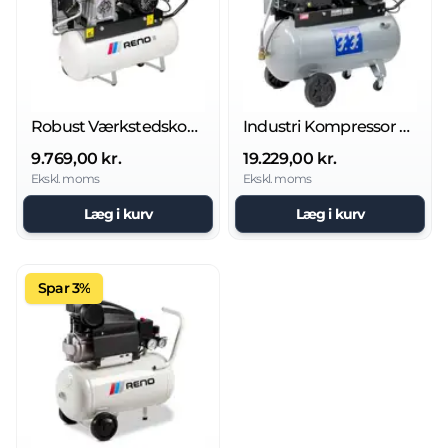
Robust Værkstedskompressor REK-OL90/3
Industri Kompressor FF 680/90, 5,5 HK
9.769,00 kr.
19.229,00 kr.
Ekskl. moms
Ekskl. moms
Læg i kurv
Læg i kurv
Spar 3%