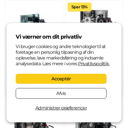
Spar 13%
Vi værner om dit privatliv
Vi bruger cookies og andre teknologier til at
foretage en personlig tilpasning af din
oplevelse, lave markedsføring og indsamle
Robust værkstedskompressor REK-OL90/3
Skruekompressor med køletørrer FF Monsun REFF-SKKT-270/75
analysedata. Læs mere i vores
Privatlivspolitik.
11.189,00 kr.
6.299,00 kr.
Ekskl. moms
7.199,00 kr.
Acceptér
Ekskl. moms
Læg i kurv
Læg i kurv
Afvis
Administrer præferencer