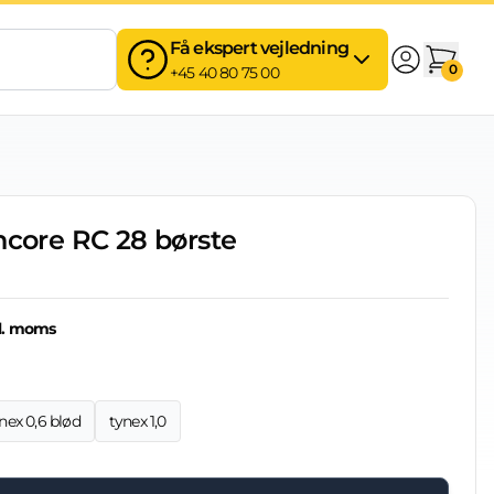
Få ekspert vejledning
0
+45 40 80 75 00
ncore RC 28 børste
l. moms
nex 0,6 blød
tynex 1,0