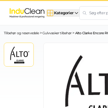
Skip to content
Kategorier
>
>
Tilbehør og reservedele
Gulvvasker tilbehør
Alto Clarke Encore R