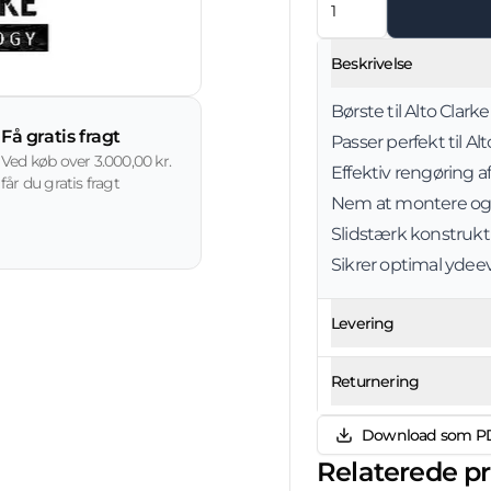
Beskrivelse
Børste til Alto Cla
Få gratis fragt
Passer perfekt til A
Ved køb over 3.000,00 kr.
Effektiv rengøring a
får du gratis fragt
Nem at montere og 
Slidstærk konstrukt
Sikrer optimal ydee
Levering
Returnering
Download som P
Relaterede p