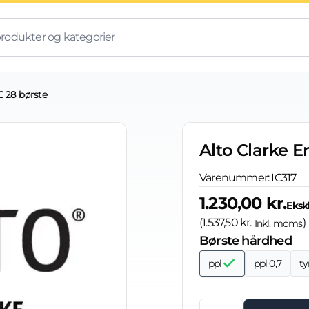
C 28 børste
Alto Clarke E
Varenummer:
IC317
1.230,00 kr.
Eksk
(
1.537,50 kr.
)
Inkl. moms
Børste hårdhed
ppl
ppl 0,7
ty