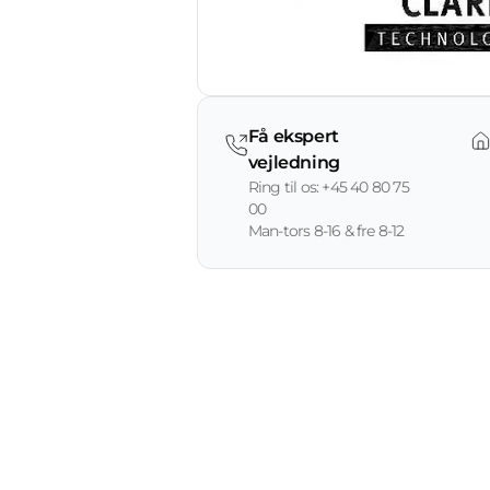
Få ekspert
vejledning
Ring til os: +45 40 80 75
00
Man-tors 8-16 & fre 8-12