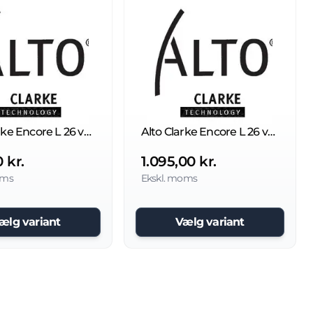
Alto Clarke Encore L 26 version 2 børste
Alto Clarke Encore L 26 version 1 børste
 kr.
1.095,00 kr.
oms
Ekskl. moms
ælg variant
Vælg variant