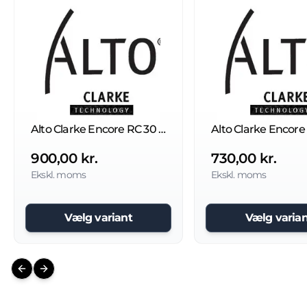
Alto Clarke Encore RC 30 børste
900,00 kr.
730,00 kr.
Ekskl. moms
Ekskl. moms
Vælg variant
Vælg varian
Previous slide
Next slide