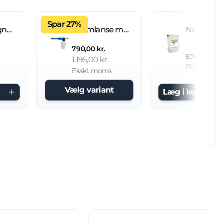
Spar 27%
Fliseimprægnering IC 20 L brugsklar
Skumlanse med 2 L beholder
790,00 kr.
575,00 kr.
1.195,00 kr.
Ekskl. mom
Ekskl. moms
Vælg variant
Læg i kurv