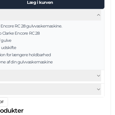
Læg i kurven
rke Encore RC 28 gulvvaskemaskine.
lto Clarke Encore RC 28
f gulve
udskifte
ion for længere holdbarhed
vne af din gulvvaskemaskine
DF
rodukter