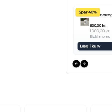
Spar 40%
600,00 kr.
1.000,00 kr.
Ekskl. moms
Læg i kurv
Previous slide
Next slide