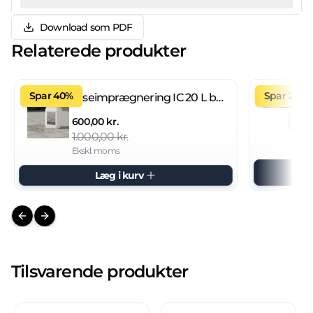
Download som PDF
Relaterede produkter
Spar 40%
Spar 27%
Fliseimprægnering IC 20 L brugsklar
600,00 kr.
1.000,00 kr.
Ekskl. moms
Læg i kurv
Previous slide
Next slide
Tilsvarende produkter