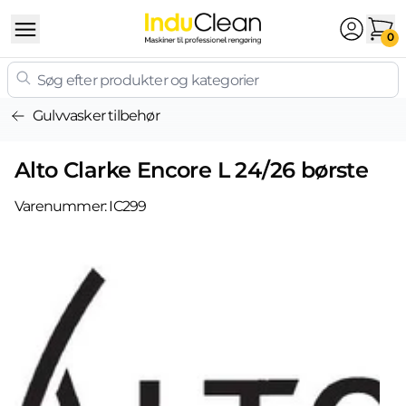
Skip to content
0
Gulvvasker tilbehør
Alto Clarke Encore L 24/26 børste
Varenummer:
IC299