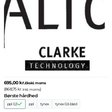
695,00 kr.
Ekskl. moms
(
868,75 kr.
)
Inkl. moms
Børste hårdhed
ppl 0,3
ppl
tynex
tynex 0,6 blød