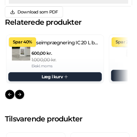
Download som PDF
Relaterede produkter
Spar 40%
Spar 27%
Fliseimprægnering IC 20 L brugsklar
600,00 kr.
1.000,00 kr.
Ekskl. moms
Læg i kurv
Previous slide
Next slide
Tilsvarende produkter