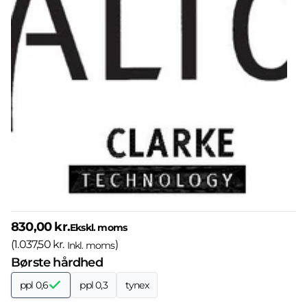
830,00 kr.
Ekskl. moms
(
1.037,50 kr.
)
Inkl. moms
Børste hårdhed
ppl 0,6
ppl 0,3
tynex