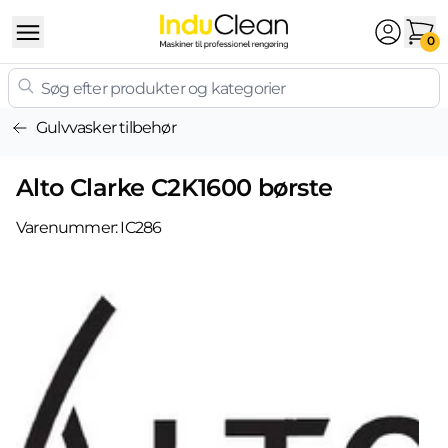
Skip to content
0
Gulvvasker tilbehør
Alto Clarke C2K1600 børste
Varenummer:
IC286