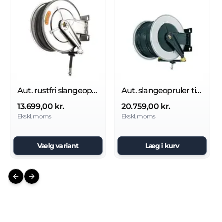
Aut. rustfri slangeopruller til diesel 10 bar
Aut. slangeopruler til diesel 10 bar
13.699,00 kr.
20.759,00 kr.
Ekskl. moms
Ekskl. moms
Vælg variant
Læg i kurv
Previous slide
Next slide