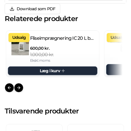
Download som PDF
Relaterede produkter
Udsalg
Udsalg
Fliseimprægnering IC 20 L brugsklar
600,00 kr.
1.000,00 kr.
Ekskl. moms
Læg i kurv
Previous slide
Next slide
Tilsvarende produkter