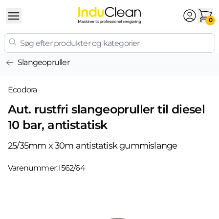
Skip to content
0
Slangeopruller
Ecodora
Aut. rustfri slangeopruller til diesel
10 bar, antistatisk
25/35mm x 30m antistatisk gummislange
Varenummer:
I562/64