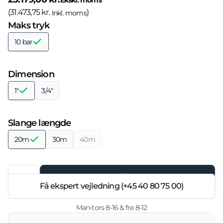
Ekskl. moms
(
31.473,75 kr.
)
Inkl. moms
Maks tryk
10 bar
Dimension
1"
3/4"
Slange længde
20m
30m
40m
Læg i kurven
Få ekspert vejledning (+45 40 80 75 00)
Man-tors 8-16 & fre 8-12