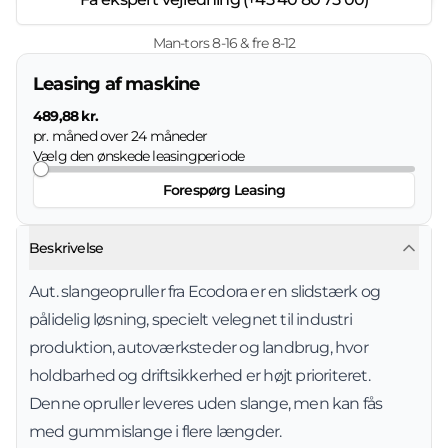
Man-tors 8-16 & fre 8-12
Leasing af maskine
489,88 kr.
pr. måned over
24
måneder
Vælg den ønskede leasingperiode
Forespørg Leasing
Beskrivelse
Aut. slangeopruller fra Ecodora er en slidstærk og
pålidelig løsning, specielt velegnet til industri
produktion, autoværksteder og landbrug, hvor
holdbarhed og driftsikkerhed er højt prioriteret.
Denne opruller leveres uden slange, men kan fås
med gummislange i flere længder.