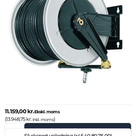
11.159,00 kr.
Ekskl. moms
(
13.948,75 kr.
)
Inkl. moms
Læg i kurven
Få ekspert vejledning (+45 40 80 75 00)