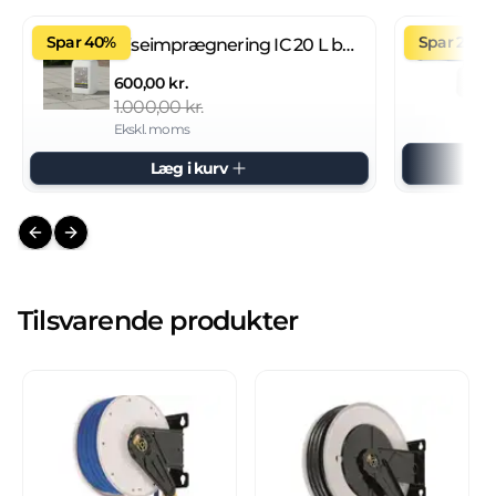
Spar 40%
Spar 27%
Fliseimprægnering IC 20 L brugsklar
600,00 kr.
1.000,00 kr.
Ekskl. moms
Læg i kurv
Previous slide
Next slide
Tilsvarende produkter