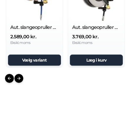
Aut. slangeopruller u/slange 20 bar
Aut. slangeopruller u/slange 20 bar
2.589,00 kr.
3.769,00 kr.
Ekskl. moms
Ekskl. moms
Vælg variant
Læg i kurv
Previous slide
Next slide