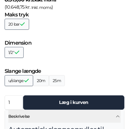
Ekskl. moms
(
10.648,75 kr.
)
Inkl. moms
Maks tryk
20 bar
Dimension
1/2"
Slange længde
u/slange
20m
25m
Læg i kurven
Beskrivelse