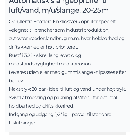
Automatisk slangeopruller til
luft/vand, m/u/slange, 20-25m
Opruller fra Ecodora. En slidstærk opruller specielt
velegnet til brancher som industri produktion,
autoværksteder, landbrug, m.m., hvor holdbarhed og
driftsikkerhed er højt prioriteret.
Rustfri 304 - sikrer lang levetid og
modstandsdygtighed mod korrosion.
Leveres uden eller med gummislange - tilpasses efter
behov.
Maks tryk: 20 bar - ideel til luft og vand under højt tryk.
Svivel af messing og pakning af Viton - for optimal
holdbarhed og driftsikkerhed.
Indgang og udgang: 1/2" i.g. - passer til standard
tilslutninger.