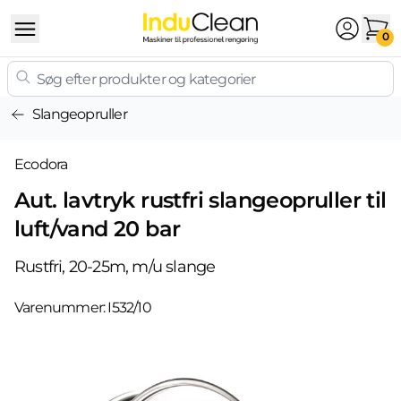
Skip to content
0
Slangeopruller
Ecodora
Aut. lavtryk rustfri slangeopruller til
luft/vand 20 bar
Rustfri, 20-25m, m/u slange
Varenummer:
I532/10