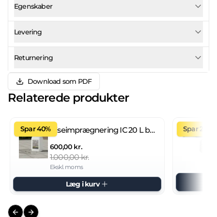
Egenskaber
Levering
Returnering
Download som PDF
Relaterede produkter
Spar 40%
Spar 27%
Fliseimprægnering IC 20 L brugsklar
600,00 kr.
1.000,00 kr.
Ekskl. moms
Læg i kurv
Previous slide
Next slide