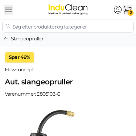
Skip to content
0
Slangeopruller
Spar 46%
Flowconcept
Aut. slangeopruller
Varenummer:
E805103-G