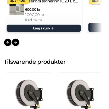
Spar 40%
Spar 27%
Fliseimprægnering IC 20 L brugsklar
600,00 kr.
1.000,00 kr.
Ekskl. moms
Læg i kurv
Previous slide
Next slide
Tilsvarende produkter