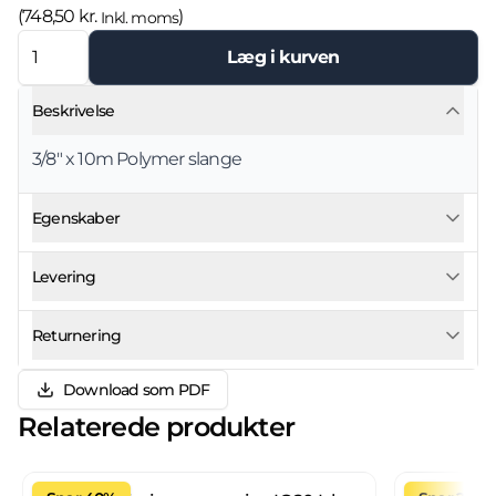
(
748,50 kr.
)
Inkl. moms
Læg i kurven
Beskrivelse
3/8" x 10m Polymer slange
Egenskaber
Levering
Returnering
Download som PDF
Relaterede produkter