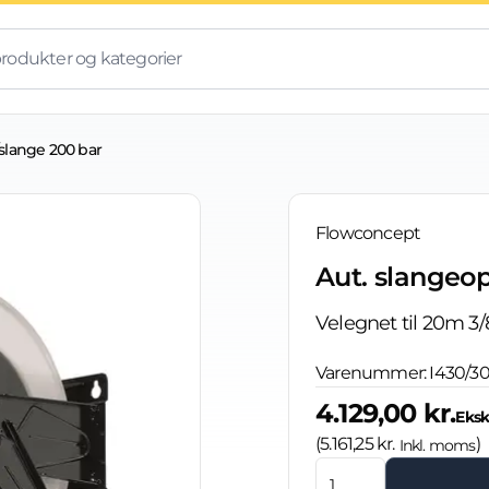
/slange 200 bar
Flowconcept
Aut. slangeop
Velegnet til 20m 3/8
Varenummer:
I430/3
4.129,00 kr.
Eksk
(
5.161,25 kr.
)
Inkl. moms