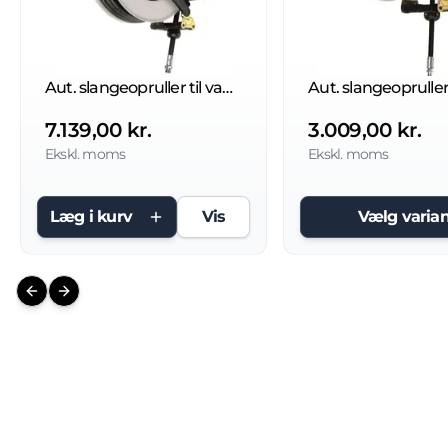
Aut. slangeopruller til vand 400 bar
7.139,00 kr.
3.009,00 kr.
Ekskl. moms
Ekskl. moms
Læg i kurv
Vis
Vælg varian
Previous slide
Next slide