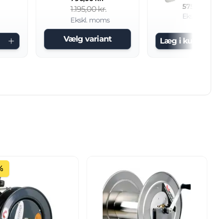
575,00 kr.
1.195,00 kr.
Ekskl. mom
Ekskl. moms
Vælg variant
Læg i kurv
%