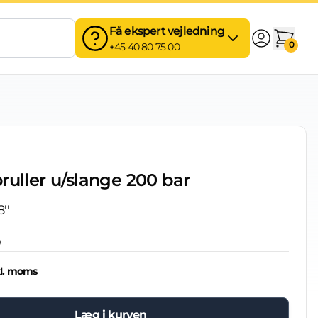
Få ekspert vejledning
0
+45 40 80 75 00
ruller u/slange 200 bar
''
0
l. moms
Læg i kurven