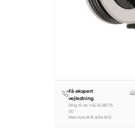
Få ekspert
vejledning
Ring til os: +45 40 80 75
00
Man-tors 8-16 & fre 8-12