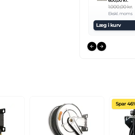
600,00 kr.
1.000,00 kr.
Ekskl. moms
Læg i kurv
Previous slide
Next slide
Spar 46