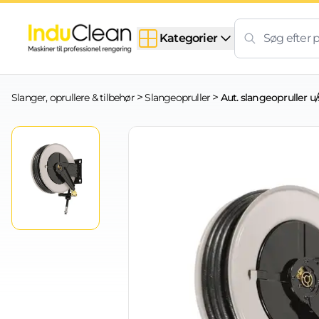
Skip to content
Kategorier
>
>
Slanger, oprullere & tilbehør
Slangeopruller
Aut. slangeopruller u