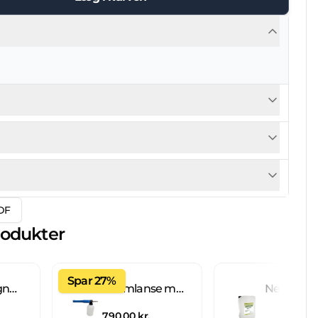
DF
rodukter
Spar 27%
Fliseimprægnering IC 20 L brugsklar
Skumlanse med 2 L beholder
790,00 kr.