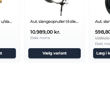
Aut. slangeopruller u/slange 20 bar
Aut. slangeopruller til olie, 100 bar, uden slange
Aut. sla
10.989,00 kr.
598,80
Ekskl. moms
1.099,00 
Ekskl. m
t
Vælg variant
Læg i 