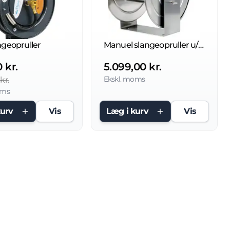
ngeopruller
Manuel slangeopruller u/slange 300 bar
 kr.
5.099,00 kr.
Ekskl. moms
kr.
oms
kurv
Vis
Læg i kurv
Vis