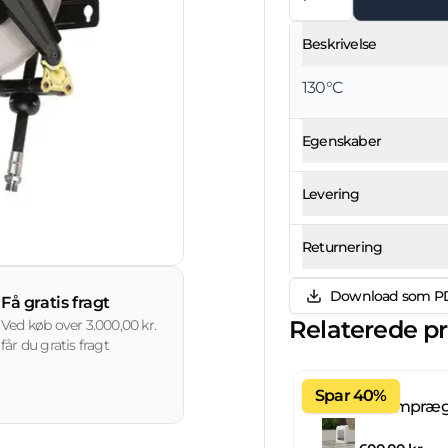
Beskrivelse
130°C
Egenskaber
Levering
Returnering
Download som P
Få gratis fragt
Relaterede p
Ved køb over 3.000,00 kr.
får du gratis fragt
Spar 40%