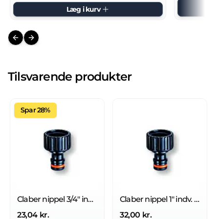
Læg i kurv
Previous slide
Next slide
Tilsvarende produkter
Spar 28%
Claber nippel 3/4" indv. gevind
Claber nippel 1" indv. gevind
23,04 kr.
32,00 kr.