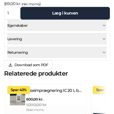
(
69,00 kr.
)
Inkl. moms
Læg i kurven
Egenskaber
Levering
Returnering
Download som PDF
Relaterede produkter
Spar 40%
Spar 27%
Fliseimprægnering IC 20 L brugsklar
600,00 kr.
1.000,00 kr.
Ekskl. moms