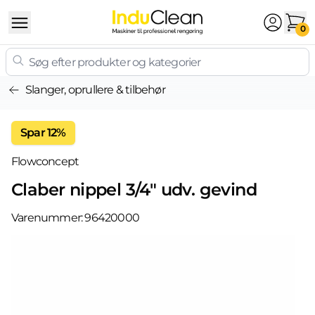
Skip to content
0
Slanger, oprullere & tilbehør
Spar 12%
Flowconcept
Claber nippel 3/4" udv. gevind
Varenummer:
96420000