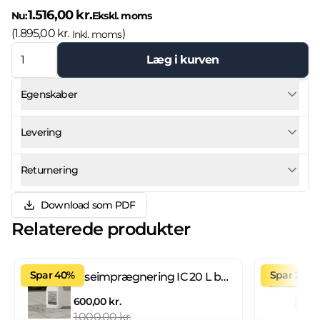
1.516,00 kr.
Nu:
Ekskl. moms
(
1.895,00 kr.
)
Inkl. moms
Læg i kurven
Egenskaber
Levering
Returnering
Download som PDF
Relaterede produkter
Spar 40%
Spar 27%
Fliseimprægnering IC 20 L brugsklar
600,00 kr.
1.000,00 kr.