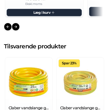
Ekskl. moms
Læg i kurv
Previous slide
Next slide
Tilsvarende produkter
Spar 23%
Claber vandslange gul "FLEXYFORT GREEN"
Claber vandslange gul "FLEXYFORT GREEN"