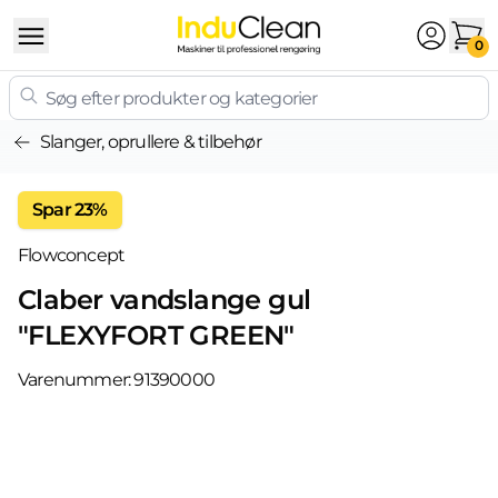
Skip to content
0
Slanger, oprullere & tilbehør
Spar 23%
Flowconcept
Claber vandslange gul
"FLEXYFORT GREEN"
Varenummer:
91390000