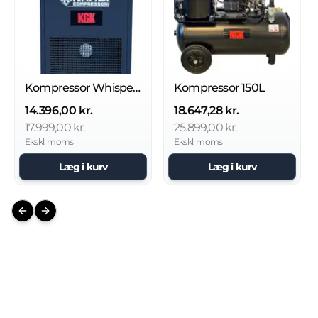
Kompressor Whisper 1 - Lydsvag oliefri.
Kompressor 150L
14.396,00 kr.
18.647,28 kr.
17.999,00 kr.
25.899,00 kr.
Ekskl. moms
Ekskl. moms
Læg i kurv
Læg i kurv
Previous slide
Next slide