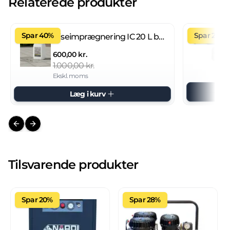
Relaterede produkter
Spar 40%
Spar 27%
Fliseimprægnering IC 20 L brugsklar
600,00 kr.
1.000,00 kr.
Ekskl. moms
Læg i kurv
Previous slide
Next slide
Tilsvarende produkter
Spar 20%
Spar 28%