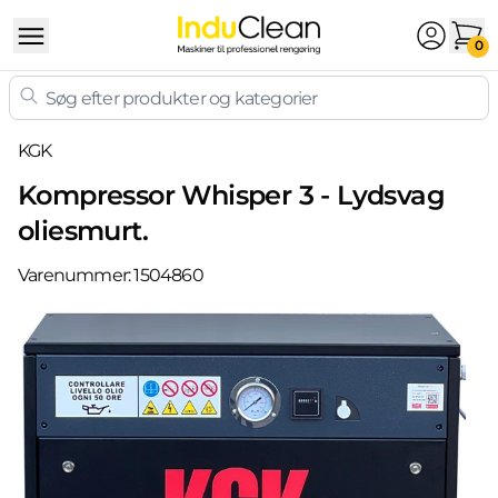
Skip to content
0
KGK
Kompressor Whisper 3 - Lydsvag
oliesmurt.
Varenummer:
1504860