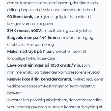
denne kompressor en ideel løsning, der sikrer stabil
drift og lang levetid, selv under krævende forhold.
90 liters tank,
som giver rigelig luftkapacitet til
længerevarende opgaver.
3 HK motor, 400V,
for kraftfuld og stabil ydelse.
Slagvolumen på 444 l/min,
der sikrer hurtig og
effektiv luftkomprimering.
Maksimalt tryk på 11 bar,
hvilket er ideelt til
forskellige trykluftværktøjer.
Lave omdrejninger på 1050 omdr./min,
som
minimerer slid og forlænger kompressorens levetid.
Kræver ikke årlig beholderkontrol,
hvilket reducerer
vedligeholdelsesomkostninger og administrativt
besvær.
Invester i en pålidelig arbejdshest, der optimerer dine
værkstedsopgaver og sikrer en konstant forsyning af