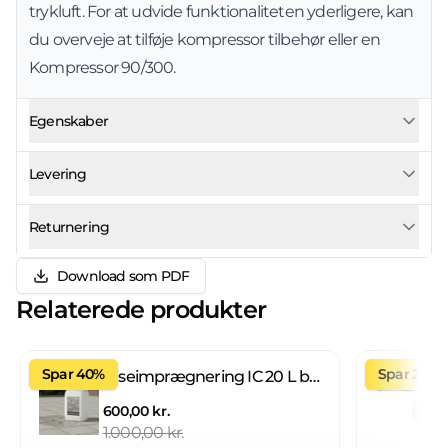
trykluft. For at udvide funktionaliteten yderligere, kan
du overveje at tilføje
kompressor tilbehør
eller en
Kompressor 90/300
.
Egenskaber
Levering
Returnering
Download som PDF
Relaterede produkter
Spar 40%
Spar 27%
Fliseimprægnering IC 20 L brugsklar
600,00 kr.
1.000,00 kr.