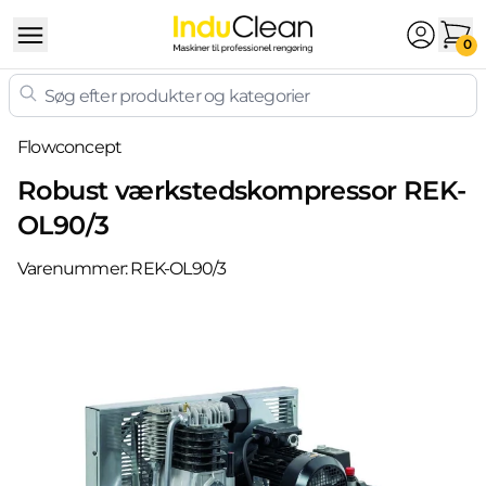
Skip to content
0
Flowconcept
Robust værkstedskompressor REK-
OL90/3
Varenummer:
REK-OL90/3