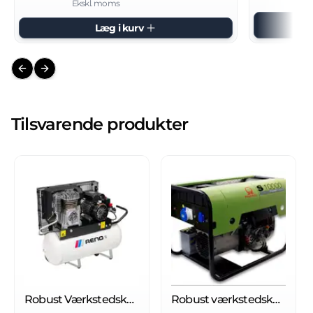
Ekskl. moms
Læg i kurv
Previous slide
Next slide
Tilsvarende produkter
Robust Værkstedskompressor REK-OL90/3
Robust værkstedskompressor REK-OL90/3