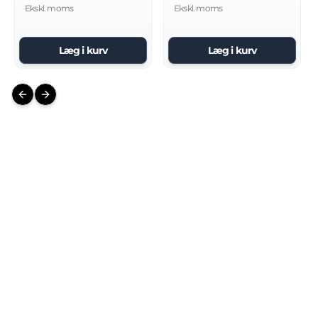
Ekskl. moms
Ekskl. moms
Læg i kurv
Læg i kurv
Previous slide
Next slide