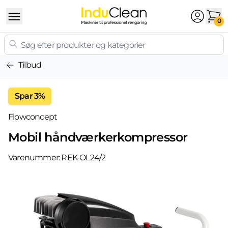
Skip to content
0
Tilbud
Spar 3%
Flowconcept
Mobil håndværkerkompressor
Varenummer:
REK-OL24/2