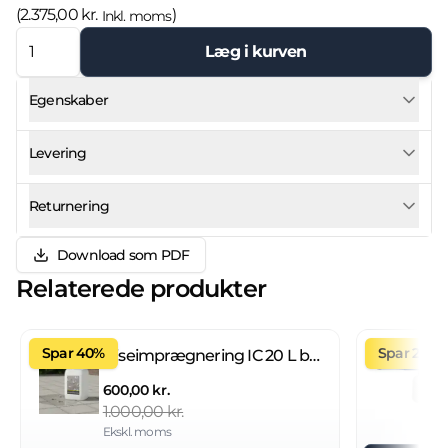
(
2.375,00 kr.
)
Inkl. moms
Læg i kurven
Egenskaber
Levering
Returnering
Download som PDF
Relaterede produkter
Spar 40%
Spar 27%
Fliseimprægnering IC 20 L brugsklar
600,00 kr.
1.000,00 kr.
Ekskl. moms