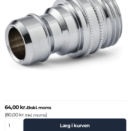
64,00 kr.
Ekskl. moms
(
80,00 kr.
)
Inkl. moms
Læg i kurven