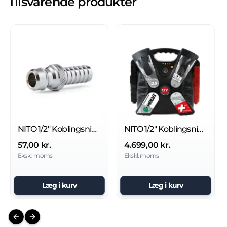
Tilsvarende produkter
NITO 1/2" Koblingsnippel
NITO 1/2" Koblingsnippel
57,00 kr.
4.699,00 kr.
Ekskl. moms
Ekskl. moms
Læg i kurv
Læg i kurv
Previous slide
Next slide