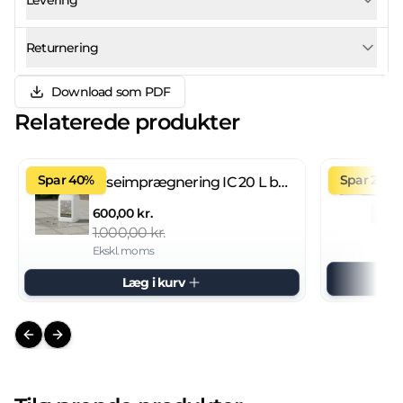
Levering
Returnering
Download som PDF
Relaterede produkter
Spar 40%
Spar 27%
Fliseimprægnering IC 20 L brugsklar
600,00 kr.
1.000,00 kr.
Ekskl. moms
Læg i kurv
Previous slide
Next slide