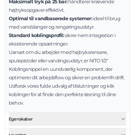
Maksimalt tryk på 25 bar:
håndterer krævende
højtryksopgaver effektivt.
Optimal til vandbaserede systemer:
ideel til brug
med vandslanger og rengøringsudstyr.
Standard koblingsprofil:
sikrer nem integration i
eksisterende opsætninger.
Uanset om du arbejder med højtryksrensere,
spulepistoler eller vandingsudstyr, er NITO 1/2"
Koblingsnippel en uundværlig komponent, der
optimerer dit arbejdsflow og sikrer en problemfri drift.
Udforsk vores fulde udvalg af
tilslutninger og klik
koblinger
for at finde den perfekte løsning til dine
behov.
Egenskaber