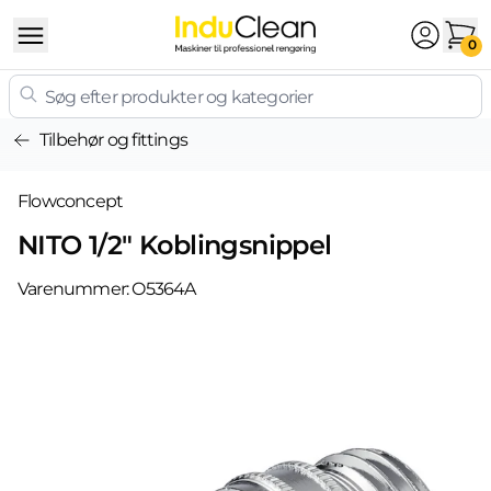
Skip to content
0
Tilbehør og fittings
Flowconcept
NITO 1/2" Koblingsnippel
Varenummer:
O5364A