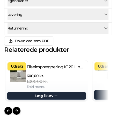
Egenskaber
Levering
Returnering
Download som PDF
Relaterede produkter
Udsalg
Udsalg
Fliseimprægnering IC 20 L brugsklar
600,00 kr.
1.000,00 kr.
Ekskl. moms
Læg i kurv
Previous slide
Next slide