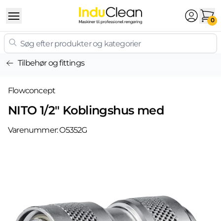
Skip to content
0
Tilbehør og fittings
Flowconcept
NITO 1/2" Koblingshus med
Varenummer:
O5352G