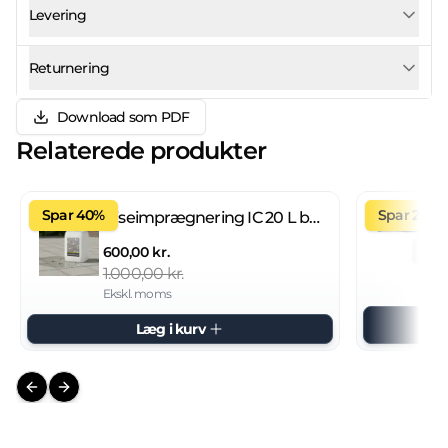
Levering
Returnering
Download som PDF
Relaterede produkter
Spar 40%
Spar 27%
Fliseimprægnering IC 20 L brugsklar
600,00 kr.
1.000,00 kr.
Ekskl. moms
Læg i kurv
Previous slide
Next slide