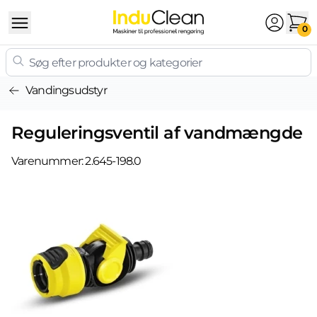
Skip to content
0
Vandingsudstyr
Reguleringsventil af vandmængde
Varenummer:
2.645-198.0