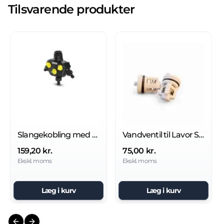
Tilsvarende produkter
Slangekobling med 3 udgange
Vandventil til Lavor Sprinter gulvvasker
159,20 kr.
75,00 kr.
Ekskl. moms
Ekskl. moms
Læg i kurv
Læg i kurv