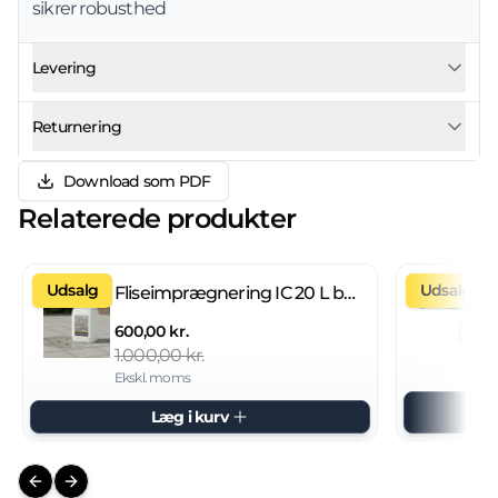
sikrer robusthed
Levering
Returnering
Download som PDF
Relaterede produkter
Udsalg
Udsalg
Fliseimprægnering IC 20 L brugsklar
600,00 kr.
1.000,00 kr.
Ekskl. moms
Læg i kurv
Previous slide
Next slide