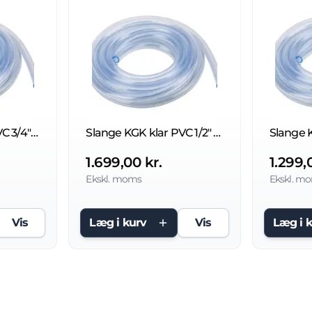
Slange KGK klar PVC 3/4" 19x24mm - 50 Mtr.
Slange KGK klar PVC 1/2" 12x16mm - 50 Mtr.
1.699,00 kr.
1.299,
Ekskl. moms
Ekskl. m
Vis
Læg i kurv
Vis
Læg i 