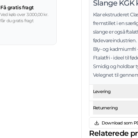
Slange KGK k
Få gratis fragt
Klar ekstruderet Cla
Ved køb over 3.000,00 kr.
får du gratis fragt
fremstillet i en sæ
slange er også ftalat
fødevareindustrien.
Bly- og kadmiumfri 
Ftalatfri - ideel til 
Smidig og holdbar ty
Velegnet til gennem
Levering
Returnering
Download som P
Relaterede p