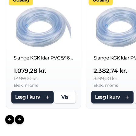
Slange KGK klar PVC 5/16" 8x12mm - 50 Mtr.
1.079,28 kr.
2.382,74 kr.
1.499,00 kr.
3.199,00 kr.
Ekskl. moms
Ekskl. moms
Læg i kurv
Vis
Læg i kurv
Previous slide
Next slide