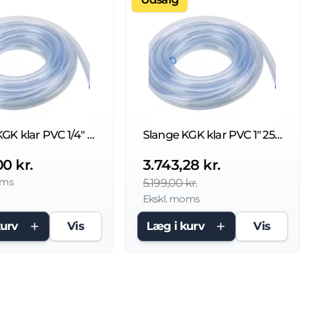
Slange KGK klar PVC 1/4" 6x10mm - 50 Mtr.
Slange KGK klar PVC 1" 25x31mm - 50 Mtr.
00 kr.
3.743,28 kr.
oms
5.199,00 kr.
Ekskl. moms
kurv
Vis
Læg i kurv
Vis