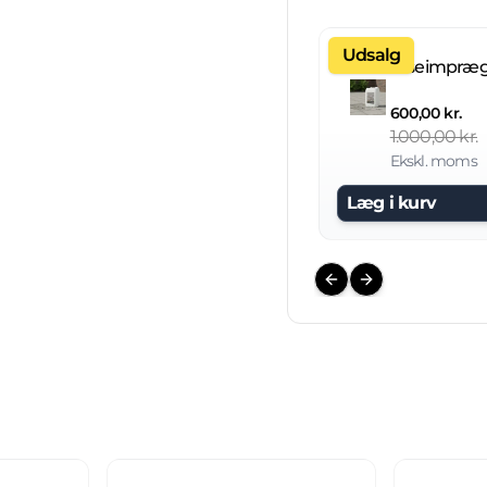
Udsalg
600,00 kr.
1.000,00 kr.
Ekskl. moms
Læg i kurv
Previous slide
Next slide