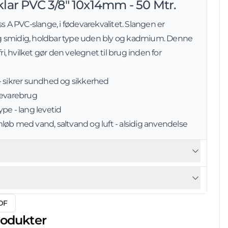
lar PVC 3/8" 10x14mm - 50 Mtr.
ss A PVC-slange, i fødevarekvalitet. Slangen er
rlig smidig, holdbar type uden bly og kadmium. Denne
fri, hvilket gør den velegnet til brug inden for
- sikrer sundhed og sikkerhed
fødevarebrug
pe - lang levetid
løb med vand, saltvand og luft - alsidig anvendelse
DF
rodukter