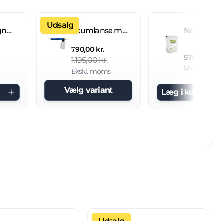
Udsalg
Fliseimprægnering IC 20 L brugsklar
Skumlanse med 2 L beholder
790,00 kr.
575,00 kr.
1.195,00 kr.
Ekskl. mom
Ekskl. moms
Vælg variant
Læg i kurv
Udsalg