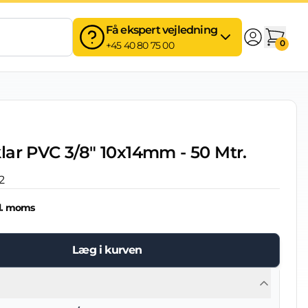
Få ekspert vejledning
0
+45 40 80 75 00
lar PVC 3/8" 10x14mm - 50 Mtr.
2
l. moms
Læg i kurven