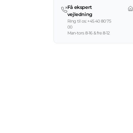
Få ekspert
vejledning
Ring til os: +45 40 80 75
00
Man-tors 8-16 & fre 8-12