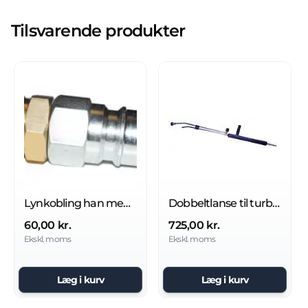
Tilsvarende produkter
Lynkobling han med udv m22
Dobbeltlanse til turbodyse
60,00 kr.
725,00 kr.
Ekskl. moms
Ekskl. moms
Læg i kurv
Læg i kurv