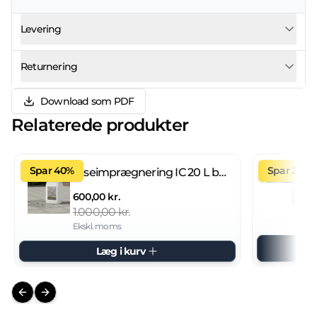
Levering
Returnering
Download som PDF
Relaterede produkter
Spar 40%
Spar 27%
Fliseimprægnering IC 20 L brugsklar
600,00 kr.
1.000,00 kr.
Ekskl. moms
Læg i kurv
Previous slide
Next slide