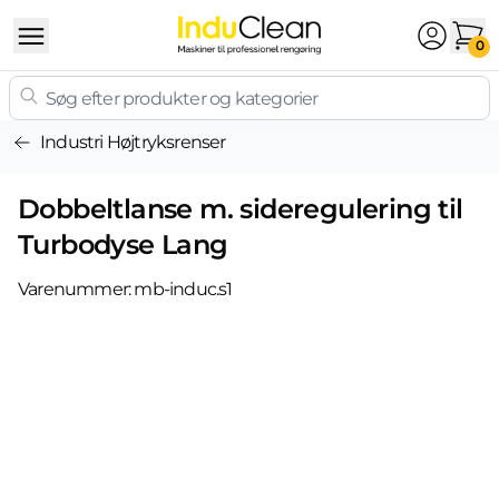
Skip to content
0
Industri Højtryksrenser
Dobbeltlanse m. sideregulering til
Turbodyse Lang
Varenummer:
mb-induc.s1