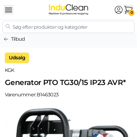
Skip to content
0
Tilbud
Udsalg
KGK
Generator PTO TG30/15 IP23 AVR*
Varenummer:
B1463023