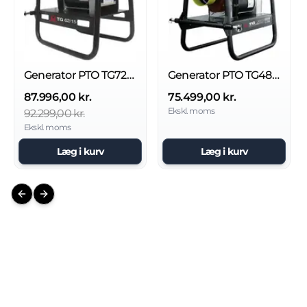
Generator PTO TG72/15 IP23 AVR*
Generator PTO TG48/15 IP23 AVR*
87.996,00 kr.
75.499,00 kr.
Ekskl. moms
92.299,00 kr.
Ekskl. moms
Læg i kurv
Læg i kurv
Previous slide
Next slide