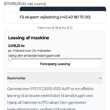
(
57.495,00 kr.
)
Inkl. moms
Læg i kurven
Få ekspert vejledning (+45 40 80 75 00)
Man-tors 8-16 & fre 8-12
Leasing af maskine
2.019,22 kr.
pr. måned over
24
måneder
Vælg den ønskede leasingperiode
Forespørg Leasing
Beskrivelse
Generatoren PTO TG30/15 IP23 AVR* er en effektiv
løsning til at levere elektricitet til landbruget ved
hjælp af traktorens PTO aksel. Den genererer
højkvalitetsstrøm, perfekt til forskellige