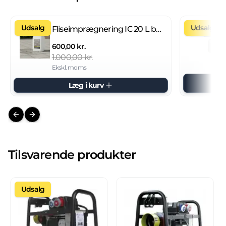
Udsalg
Udsalg
Fliseimprægnering IC 20 L brugsklar
600,00 kr.
1.000,00 kr.
Ekskl. moms
Læg i kurv
Previous slide
Next slide
Tilsvarende produkter
Udsalg