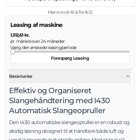
Man-tors 8-16 & fre 8-12
Leasing af maskine
1.312,61 kr.
pr. måned over
24
måneder
Vælg den ønskede leasingperiode
Forespørg Leasing
Beskrivelse
Effektiv og Organiseret
Slangehåndtering med I430
Automatisk Slangeopruller
Den I430 automatiske slangeopruller er en robust og
alsidig løsning designet til at håndtere både luft og
vand i krævende industrielle miljøer. Med et tryk på