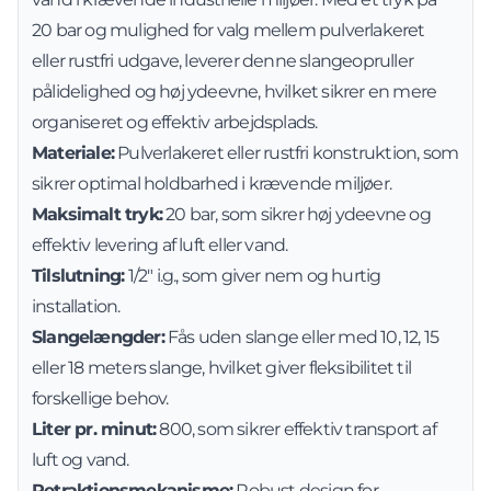
20 bar og mulighed for valg mellem pulverlakeret
eller rustfri udgave, leverer denne slangeopruller
pålidelighed og høj ydeevne, hvilket sikrer en mere
organiseret og effektiv arbejdsplads.
Materiale:
Pulverlakeret eller rustfri konstruktion, som
sikrer optimal holdbarhed i krævende miljøer.
Maksimalt tryk:
20 bar, som sikrer høj ydeevne og
effektiv levering af luft eller vand.
Tilslutning:
1/2" i.g., som giver nem og hurtig
installation.
Slangelængder:
Fås uden slange eller med 10, 12, 15
eller 18 meters slange, hvilket giver fleksibilitet til
forskellige behov.
Liter pr. minut:
800, som sikrer effektiv transport af
luft og vand.
Retraktionsmekanisme:
Robust design for