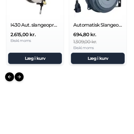
I430 Aut. slangeopruller 20 bar
Automatisk Slangeopruller I430, 20 bar
2.615,00 kr.
694,80 kr.
Ekskl. moms
1.309,00 kr.
Ekskl. moms
Læg i kurv
Læg i kurv
Previous slide
Next slide