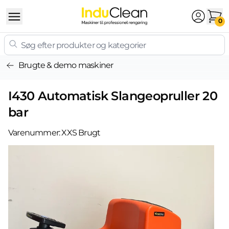
Skip to content
0
Brugte & demo maskiner
I430 Automatisk Slangeopruller 20
bar
Varenummer:
XXS Brugt