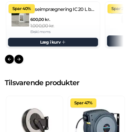
Spar 40%
Spar 27%
Fliseimprægnering IC 20 L brugsklar
600,00 kr.
1.000,00 kr.
Ekskl. moms
Læg i kurv
Previous slide
Next slide
Tilsvarende produkter
Spar 47%