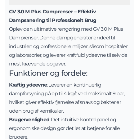
GV 3.0 M Plus Damprenser – Effektiv
Dampsanering til Professionelt Brug
Oplev den ultimative rengøring med GV 3.0 M Plus
Damprenser. Denne dampgenerator er ideel til
industrien og professionelle miljøer, såsom hospitaler
og laboratorier, og leverer kraftfuld ydeevne til selv de
mest krævende opgaver.
Funktioner og fordele:
Kraftig ydeevne
: Leverer en kontinuerlig
dampforsyning på op til 4 kg/t ved maksimalt 9 bar,
hvilket giver effektiv fjernelse af snavs og bakterier
uden brug af kemikalier.
Brugervenlighed
: Det intuitive kontrolpanel og
ergonomiske design gør det let at betjene for alle
brugere.