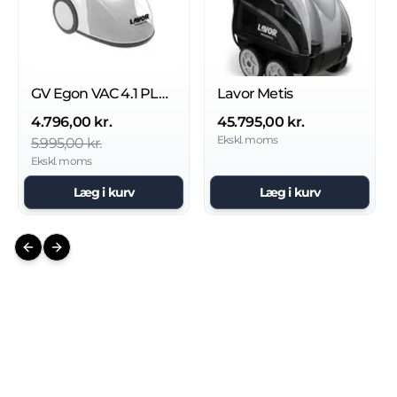
GV Egon VAC 4.1 PLUS Damp støvsuger
Lavor Metis
4.796,00 kr.
45.795,00 kr.
Ekskl. moms
5.995,00 kr.
Ekskl. moms
Læg i kurv
Læg i kurv
Previous slide
Next slide