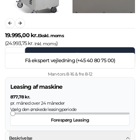
Previous slide
Next slide
19.995,00 kr.
Ekskl. moms
(
24.993,75 kr.
)
Inkl. moms
Læg i kurven
Få ekspert vejledning (+45 40 80 75 00)
Man-tors 8-16 & fre 8-12
Leasing af maskine
877,78 kr.
pr. måned over
24
måneder
Vælg den ønskede leasingperiode
Forespørg Leasing
Beskrivelse