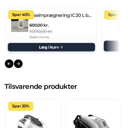
Spar 40%
Spar 27%
Fliseimprægnering IC 20 L brugsklar
600,00 kr.
1.000,00 kr.
Ekskl. moms
Læg i kurv
Previous slide
Next slide
Tilsvarende produkter
Spar 20%