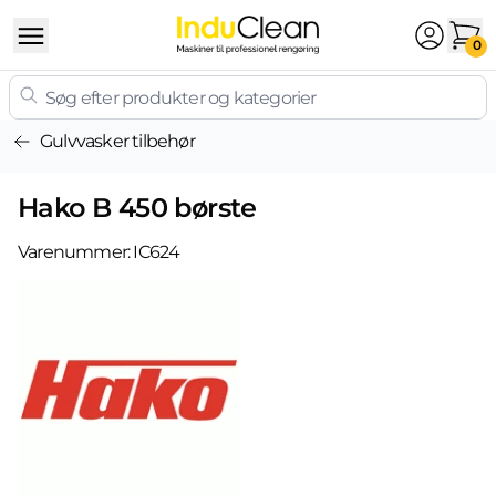
Skip to content
0
Gulvvasker tilbehør
Hako B 450 børste
Varenummer:
IC624