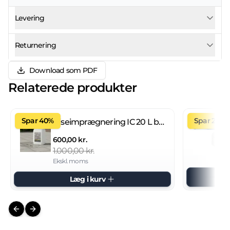
Levering
Returnering
Download som PDF
Relaterede produkter
Spar 40%
Spar 27%
Fliseimprægnering IC 20 L brugsklar
600,00 kr.
1.000,00 kr.
Ekskl. moms
Læg i kurv
Previous slide
Next slide