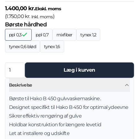
1.400,00 kr.
Ekskl. moms
(
1.750,00 kr.
)
Inkl. moms
Børste hårdhed
ppl 0,3
ppl 0,7
mixfiber
tynex 1,2
tynex 0,6 blød
tynex 1,6
Læg i kurven
Beskrivelse
Børste til Hako B 450 gulvvaskemaskine.
Designet specifikt til Hako B 450 for optimal ydeevne
Sikrer effektiv rengøring af gulve
Holdbar konstruktion for længere levetid
Let at installere og udskifte