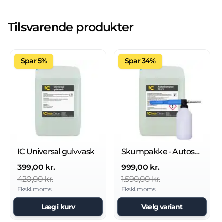
Tilsvarende produkter
Spar 5%
Spar 34%
IC Universal gulvvask
Skumpakke - Autoshampoo Plus
399,00 kr.
999,00 kr.
420,00 kr.
1.590,00 kr.
Ekskl. moms
Ekskl. moms
Læg i kurv
Vælg variant