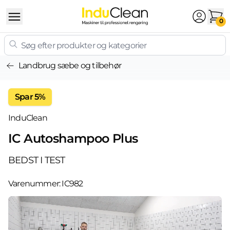
Skip to content
0
Landbrug sæbe og tilbehør
Spar 5%
InduClean
IC Autoshampoo Plus
BEDST I TEST
Varenummer:
IC982