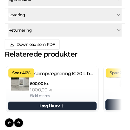
Levering
Returnering
Download som PDF
Relaterede produkter
Spar 40%
Spar 27%
Fliseimprægnering IC 20 L brugsklar
600,00 kr.
1.000,00 kr.
Ekskl. moms
Læg i kurv
Previous slide
Next slide