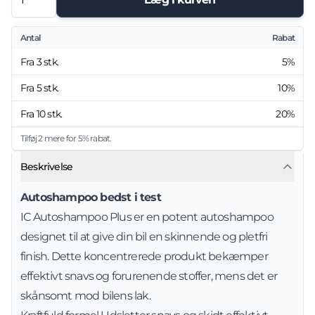
Antal
Rabat
Fra
3
stk.
5%
Fra
5
stk.
10%
Fra
10
stk.
20%
Tilføj
2
mere for
5%
rabat.
Beskrivelse
Autoshampoo bedst i test
IC Autoshampoo Plus er en potent autoshampoo
designet til at give din bil en skinnende og pletfri
finish. Dette koncentrerede produkt bekæmper
effektivt snavs og forurenende stoffer, mens det er
skånsomt mod bilens lak.