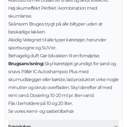
Kraftfuld formel Udsletter snavs og skidt effektivt.
Høj skumeffekt Perfekt i kombination med
skumlanse.
Skånsom Bruges trygt på alle biltyper uden at
beskadige lakken.
Alsidig Velegnet til alle typer køretøjer, herunder
sportsvogne og SUV'er.
Behagelig duft Gør bilvasken til en fornøjelse.
Brugsanvisning:
Skyl køretøjet grundigt for sand og
snavs. Påfør IC Autoshampoo Plus med
skumudlægger eller børste, lad produktet virke nogle
minutter og skrub overfladen. Skyl derefter af med
rent vand. Dosering: 10-20 ml pr. liter vand.
Fås i beholdere på 10 og 20 liter.
Se vores
kemi- og sæbetilbehør
Egenskaber