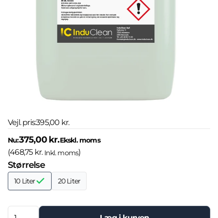
Vejl. pris:
395,00 kr.
375,00 kr.
Nu:
Ekskl. moms
(
468,75 kr.
)
Inkl. moms
Størrelse
10 Liter
20 Liter
Læg i kurven