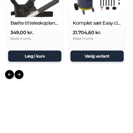
Bælte til teleskoplanse
Komplet sæt Easy clean Galaxy tagrende-rensesystem
349,00 kr.
21.704,60 kr.
Ekskl. moms
Ekskl. moms
Læg i kurv
Vælg variant
Previous slide
Next slide