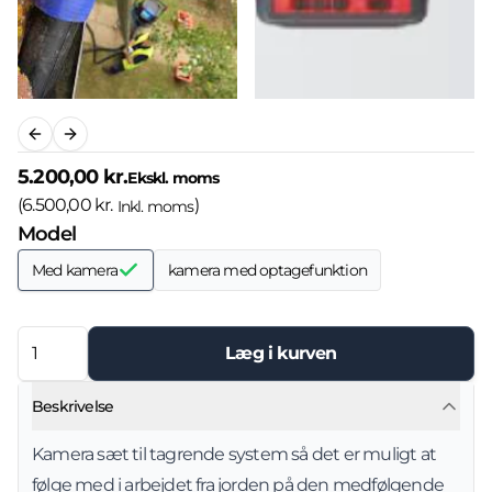
Previous slide
Next slide
5.200,00 kr.
Ekskl. moms
(
6.500,00 kr.
)
Inkl. moms
Model
Med kamera
kamera med optagefunktion
Læg i kurven
Beskrivelse
Kamera sæt til tagrende system så det er muligt at
følge med i arbejdet fra jorden på den medfølgende