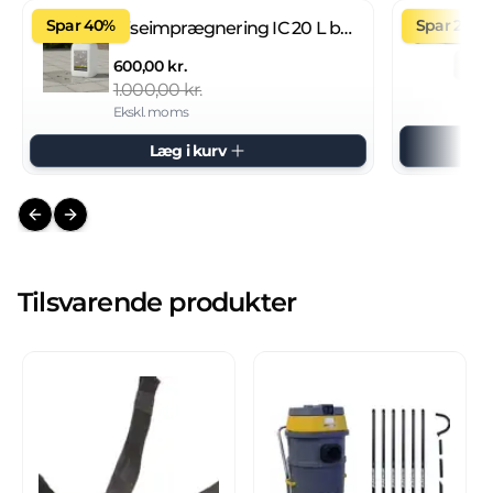
Spar 40%
Spar 27%
Fliseimprægnering IC 20 L brugsklar
600,00 kr.
1.000,00 kr.
Ekskl. moms
Læg i kurv
Previous slide
Next slide
Tilsvarende produkter