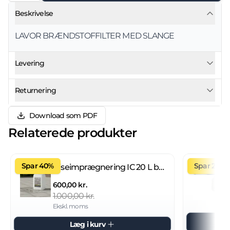
Beskrivelse
LAVOR BRÆNDSTOFFILTER MED SLANGE
Levering
Returnering
Download som PDF
Relaterede produkter
Spar 40%
Spar 27%
Fliseimprægnering IC 20 L brugsklar
600,00 kr.
1.000,00 kr.
Ekskl. moms
Læg i kurv