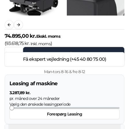
Previous slide
Next slide
74.895,00 kr.
Ekskl. moms
(
93.618,75 kr.
)
Inkl. moms
Læg i kurven
Få ekspert vejledning (+45 40 80 75 00)
Man-tors 8-16 & fre 8-12
Leasing af maskine
3.287,89 kr.
pr. måned over
24
måneder
Vælg den ønskede leasingperiode
Forespørg Leasing