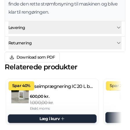
finde den rette strømforsyning til maskinen og blive
klar til rengøringen.
Levering
Returnering
Download som PDF
Relaterede produkter
Spar 40%
Spar 27%
Fliseimprægnering IC 20 L brugsklar
600,00 kr.
1.000,00 kr.
Ekskl. moms
Læg i kurv