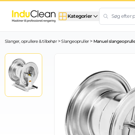
Skip to content
Kategorier
>
>
Slanger, oprullere & tilbehør
Slangeopruller
Manuel slangeoprulle