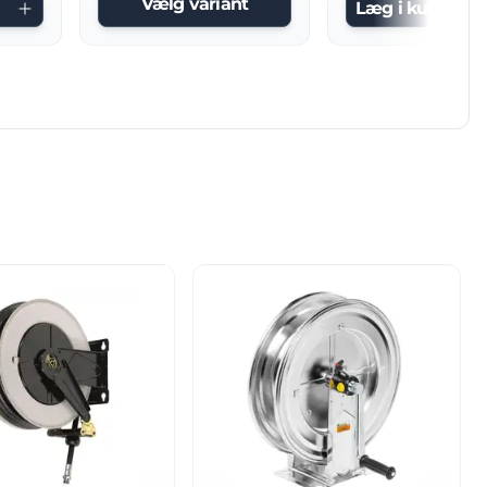
Vælg variant
Læg i kurv