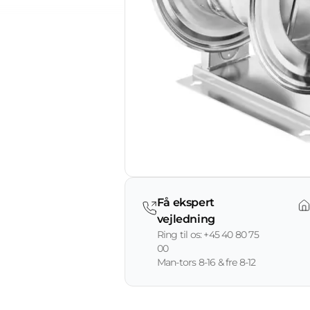
Få ekspert
vejledning
Ring til os: +45 40 80 75
00
Man-tors 8-16 & fre 8-12