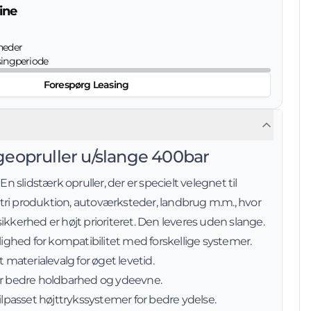
ine
eder
singperiode
Forespørg Leasing
eopruller u/slange 400bar
 En slidstærk opruller, der er specielt velegnet til
ri produktion, autoværksteder, landbrug m.m., hvor
ikkerhed er højt prioriteret. Den leveres uden slange.
ulighed for kompatibilitet med forskellige systemer.
t materialevalg for øget levetid.
er bedre holdbarhed og ydeevne.
Tilpasset højttrykssystemer for bedre ydelse.