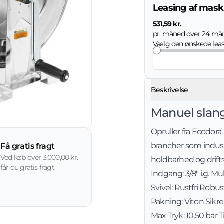
Leasing af mask
531,59 kr.
pr. måned over
24
mån
Vælg den ønskede lea
Beskrivelse
Manuel slang
Opruller fra Ecodora.
brancher som indust
Få gratis fragt
Ved køb over 3.000,00 kr.
holdbarhed og drifts
får du gratis fragt
Indgang: 3/8" i.g. M
Svivel: Rustfri Robus
Pakning: Viton Sikr
Max Tryk: 10,50 bar 