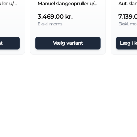
Manuel slangeopruller u/slange 20 til 400 bar, rustfri 304 stål
Manuel slangeopruller u/slange til luft/vand
3.469,00 kr.
7.139,
Ekskl. moms
Ekskl. m
t
Vælg variant
Læg i 