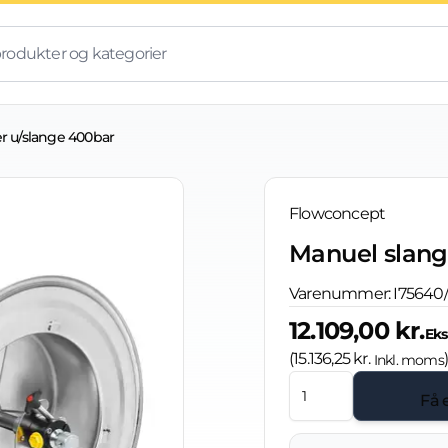
r u/slange 400bar
Flowconcept
Manuel slang
Varenummer:
I75640
12.109,00 kr.
Eks
(
15.136,25 kr.
Inkl. moms
Få 