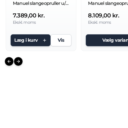
Manuel slangeopruller u/slange 400 bar
7.389,00 kr.
8.109,00 kr.
Ekskl. moms
Ekskl. moms
Læg i kurv
Vis
Vælg varian
Previous slide
Next slide