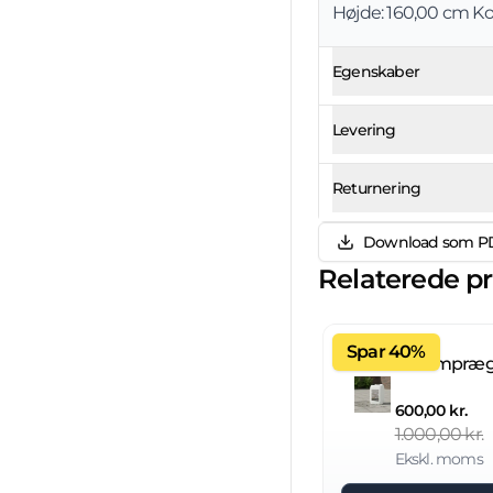
Højde: 160,00 cm Ko
Egenskaber
Levering
Returnering
Download som P
Relaterede p
Spar 40%
600,00 kr.
1.000,00 kr.
Ekskl. moms