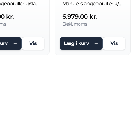
Aut. slangeopruller u/slange 400 bar
Manuel slangeopruller u/slange 100bar
00 kr.
6.979,00 kr.
oms
Ekskl. moms
kurv
Vis
Læg i kurv
Vis