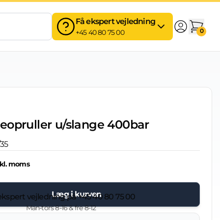
Få ekspert vejledning
0
+45 40 80 75 00
eopruller u/slange 400bar
/35
kl. moms
)
Læg i kurven
ekspert vejledning på
+45 40 80 75 00
Man-tors 8-16 & fre 8-12