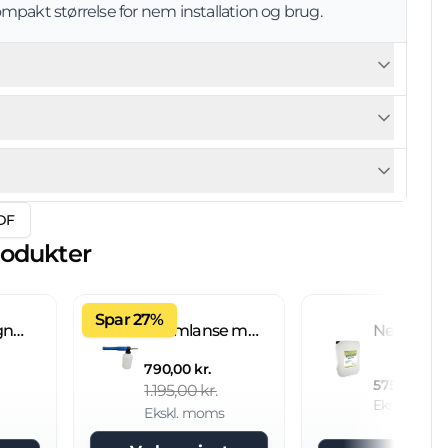
mpakt størrelse for nem installation og brug.
DF
rodukter
Spar 27%
Fliseimprægnering IC 20 L brugsklar
Skumlanse med 2 L beholder
790,00 kr.
575,00 kr.
1.195,00 kr.
Ekskl. mom
Ekskl. moms