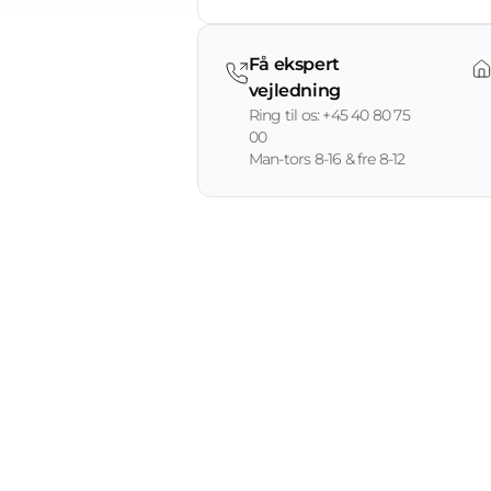
Få ekspert
vejledning
Ring til os: +45 40 80 75
00
Man-tors 8-16 & fre 8-12