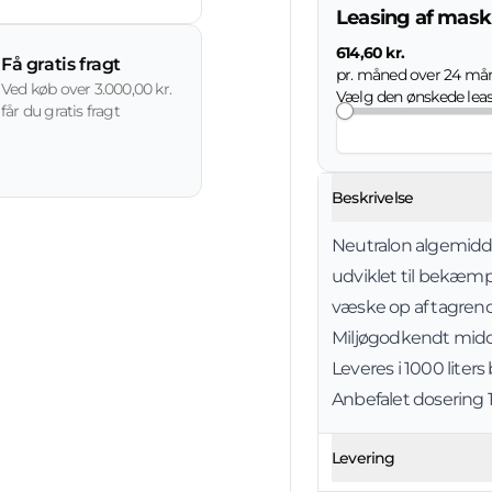
Leasing af mask
614,60 kr.
Få gratis fragt
pr. måned over
24
mån
Ved køb over 3.000,00 kr.
Vælg den ønskede lea
får du gratis fragt
Beskrivelse
Neutralon algemidde
udviklet til bekæmp
væske op af tagren
Miljøgodkendt midd
Leveres i 1000 liter
Anbefalet dosering 1
Levering