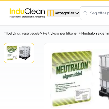
Skip to content
Kategorier
>
>
Tilbehør og reservedele
Højtryksrenser tilbehør
Neutralon algemid