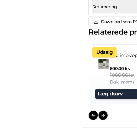
Returnering
Download som P
Relaterede p
Udsalg
600,00 kr.
1.000,00 kr.
Ekskl. moms
Læg i kurv
Previous slide
Next slide