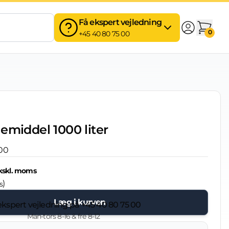
Få ekspert vejledning
0
+45 40 80 75 00
emiddel 1000 liter
00
kskl. moms
)
s
Læg i kurven
ekspert vejledning på
+45 40 80 75 00
Man-tors 8-16 & fre 8-12