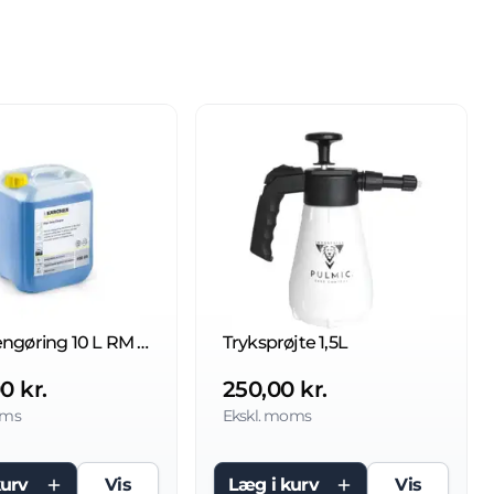
Grundrengøring 10 L RM 69 ASF
Tryksprøjte 1,5L
0 kr.
250,00 kr.
oms
Ekskl. moms
kurv
Vis
Læg i kurv
Vis