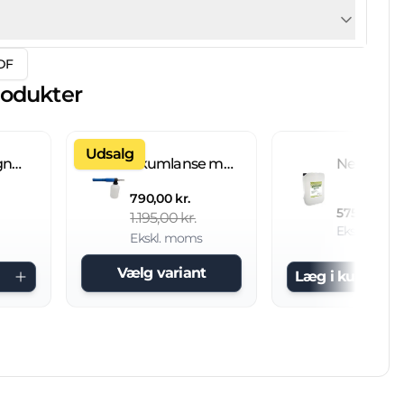
DF
rodukter
Udsalg
Fliseimprægnering IC 20 L brugsklar
Skumlanse med 2 L beholder
790,00 kr.
575,00 kr.
1.195,00 kr.
Ekskl. mom
Ekskl. moms
Vælg variant
Læg i kurv