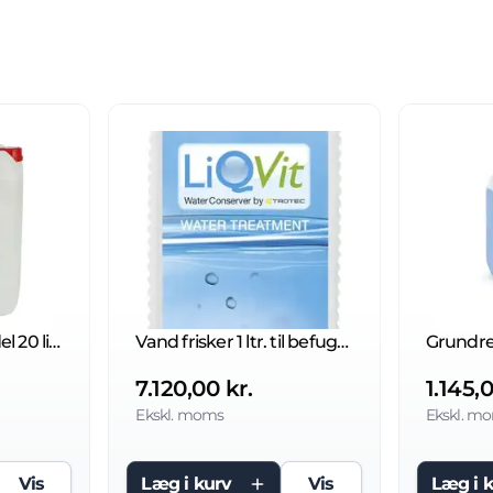
Algefri N Algemiddel 20 liter
Vand frisker 1 ltr. til befugtere
7.120,00 kr.
1.145,0
Ekskl. moms
Ekskl. m
Vis
Læg i kurv
Vis
Læg i 