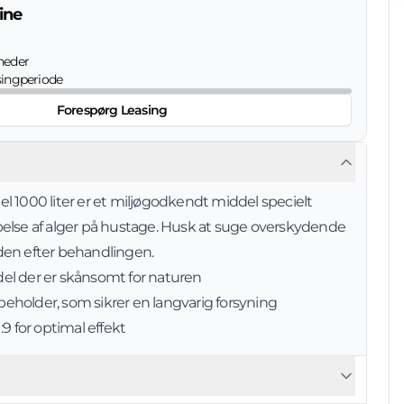
ine
eder
singperiode
Forespørg Leasing
l 1000 liter er et miljøgodkendt middel specielt
else af alger på hustage. Husk at suge overskydende
den efter behandlingen.
el der er skånsomt for naturen
s beholder, som sikrer en langvarig forsyning
:9 for optimal effekt