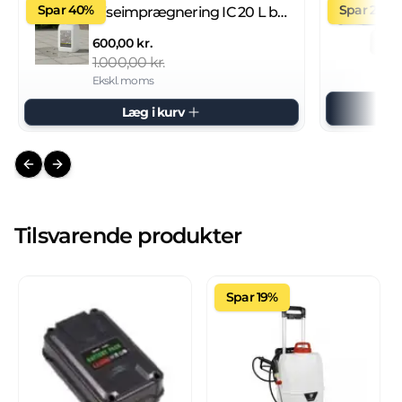
Spar 40%
Spar 27%
Fliseimprægnering IC 20 L brugsklar
600,00 kr.
1.000,00 kr.
Ekskl. moms
Læg i kurv
Previous slide
Next slide
Tilsvarende produkter
Spar 19%