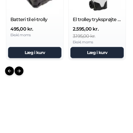
Batteri til el-trolly
El trolley tryksprøjte 35 L med batteri & Auto-Clean
495,00 kr.
2.595,00 kr.
Ekskl. moms
3.195,00 kr.
Ekskl. moms
Læg i kurv
Læg i kurv
Previous slide
Next slide