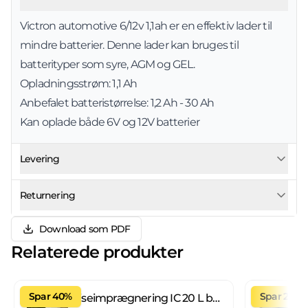
Victron automotive 6/12v 1,1ah er en effektiv lader til
mindre batterier. Denne lader kan bruges til
batterityper som syre, AGM og GEL.
Opladningsstrøm: 1,1 Ah
Anbefalet batteristørrelse: 1,2 Ah - 30 Ah
Kan oplade både 6V og 12V batterier
Levering
Returnering
Download som PDF
Relaterede produkter
Spar 40%
Spar 27%
Fliseimprægnering IC 20 L brugsklar