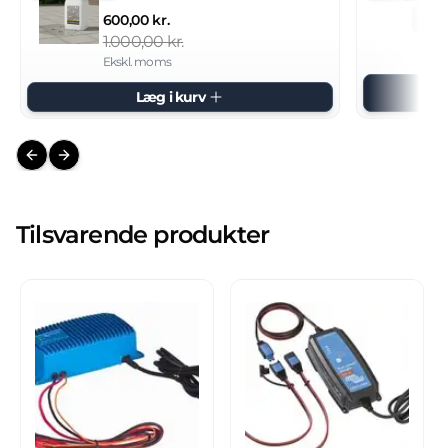
600,00 kr.
1.000,00 kr.
Ekskl. moms
Læg i kurv
Previous slide
Next slide
Tilsvarende produkter