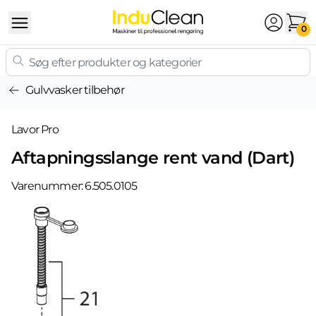
Skip to content
0
Gulvvasker tilbehør
Lavor Pro
Aftapningsslange rent vand (Dart)
Varenummer:
6.505.0105