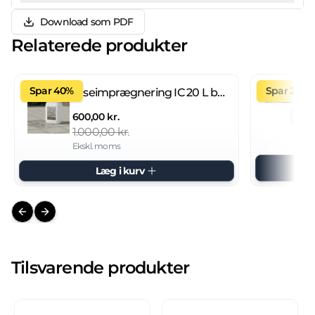
Download som PDF
Relaterede produkter
Spar 40%
Spar 27%
Fliseimprægnering IC 20 L brugsklar
600,00 kr.
1.000,00 kr.
Ekskl. moms
Læg i kurv
Previous slide
Next slide
Tilsvarende produkter