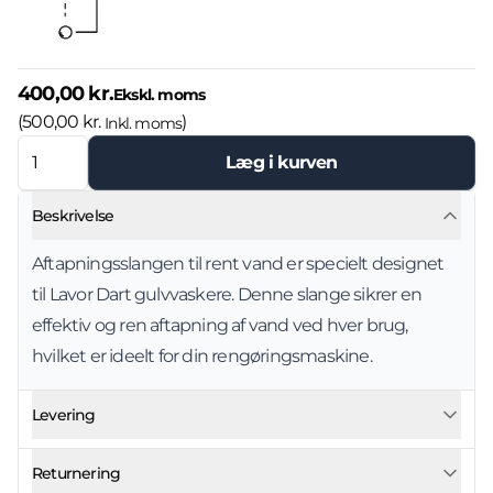
400,00 kr.
Ekskl. moms
(
500,00 kr.
)
Inkl. moms
Læg i kurven
Beskrivelse
Aftapningsslangen til rent vand er specielt designet
til Lavor Dart gulvvaskere. Denne slange sikrer en
effektiv og ren aftapning af vand ved hver brug,
hvilket er ideelt for din rengøringsmaskine.
Levering
Returnering