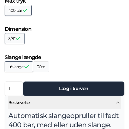
Max tryk
400 bar
Dimension
3/8"
Slange længde
u/slange
30m
Læg i kurven
Beskrivelse
Automatisk slangeopruller til fedt
400 bar, med eller uden slange.