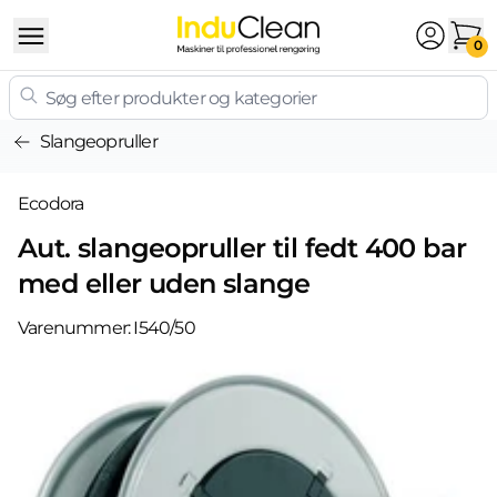
Skip to content
0
Slangeopruller
Ecodora
Aut. slangeopruller til fedt 400 bar
med eller uden slange
Varenummer:
I540/50