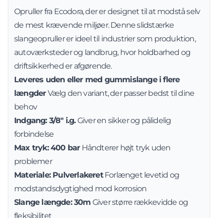
Opruller fra Ecodora, der er designet til at modstå selv
de mest krævende miljøer. Denne slidstærke
slangeopruller er ideel til industrier som produktion,
autoværksteder og landbrug, hvor holdbarhed og
driftsikkerhed er afgørende.
Leveres uden eller med gummislange i flere
længder
Vælg den variant, der passer bedst til dine
behov
Indgang: 3/8" i.g.
Giver en sikker og pålidelig
forbindelse
Max tryk: 400 bar
Håndterer højt tryk uden
problemer
Materiale: Pulverlakeret
Forlænget levetid og
modstandsdygtighed mod korrosion
Slange længde: 30m
Giver større rækkevidde og
fleksibilitet