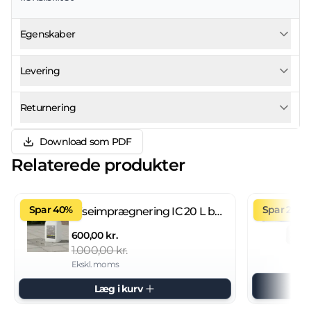
Egenskaber
Levering
Returnering
Download som PDF
Relaterede produkter
Spar 40%
Spar 27%
Fliseimprægnering IC 20 L brugsklar
600,00 kr.
1.000,00 kr.
Ekskl. moms
Læg i kurv