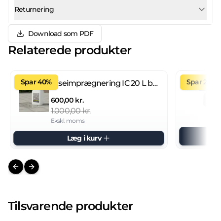
Returnering
Download som PDF
Relaterede produkter
Spar 40%
Spar 27%
Fliseimprægnering IC 20 L brugsklar
600,00 kr.
1.000,00 kr.
Ekskl. moms
Læg i kurv
Previous slide
Next slide
Tilsvarende produkter