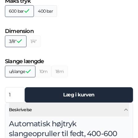
Maks tryk
600 bar
400 bar
Dimension
3/8"
1/4"
Slange længde
u/slange
10m
18m
Læg i kurven
Beskrivelse
Automatisk højtryk
slangeopruller til fedt, 400-600