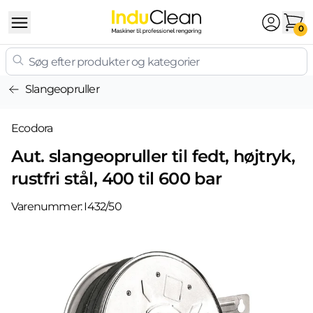
Skip to content
0
Slangeopruller
Ecodora
Aut. slangeopruller til fedt, højtryk,
rustfri stål, 400 til 600 bar
Varenummer:
I432/50