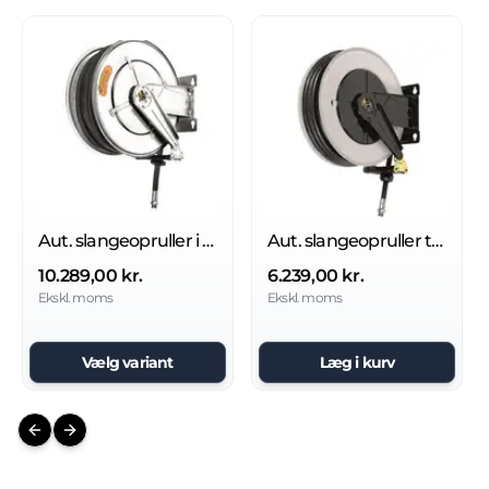
Aut. slangeopruller i rustfri stål til fedt 400 bar
Aut. slangeopruller til fedt 400 bar
10.289,00 kr.
6.239,00 kr.
Ekskl. moms
Ekskl. moms
Vælg variant
Læg i kurv
Previous slide
Next slide