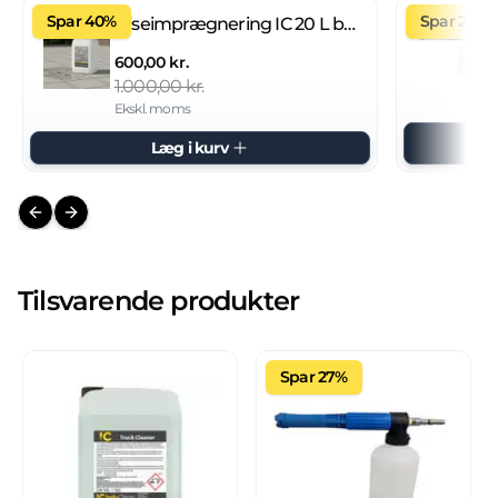
Spar 40%
Spar 27%
Fliseimprægnering IC 20 L brugsklar
600,00 kr.
1.000,00 kr.
Ekskl. moms
Læg i kurv
Previous slide
Next slide
Tilsvarende produkter
Spar 27%