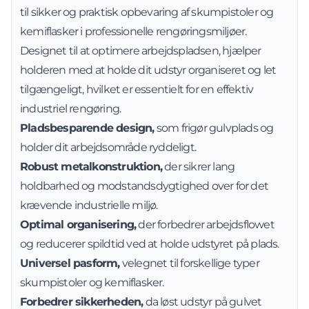
til sikker og praktisk opbevaring af skumpistoler og
kemiflasker i professionelle rengøringsmiljøer.
Designet til at optimere arbejdspladsen, hjælper
holderen med at holde dit udstyr organiseret og let
tilgængeligt, hvilket er essentielt for en effektiv
industriel rengøring.
Pladsbesparende design,
som frigør gulvplads og
holder dit arbejdsområde ryddeligt.
Robust metalkonstruktion,
der sikrer lang
holdbarhed og modstandsdygtighed over for det
krævende industrielle miljø.
Optimal organisering,
der forbedrer arbejdsflowet
og reducerer spildtid ved at holde udstyret på plads.
Universel pasform,
velegnet til forskellige typer
skumpistoler og kemiflasker.
Forbedrer sikkerheden,
da løst udstyr på gulvet