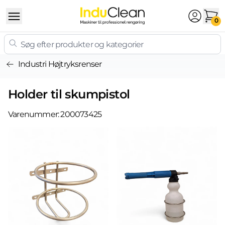
Skip to content
0
Industri Højtryksrenser
Holder til skumpistol
Varenummer:
200073425