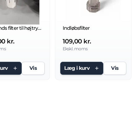
Flydesands filter til højtryksrenser med koblinger
Indløbsfilter
00 kr.
109,00 kr.
oms
Ekskl. moms
kurv
Vis
Læg i kurv
Vis