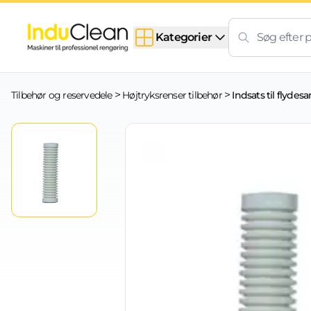
Skip to content
Kategorier
>
>
Tilbehør og reservedele
Højtryksrenser tilbehør
Indsats til flydesa