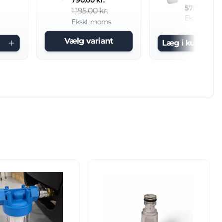
575,00 kr.
1.195,00 kr.
Ekskl. mom
Ekskl. moms
Vælg variant
Læg i kurv