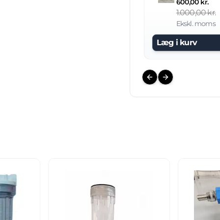
600,00 kr.
1.000,00 kr.
Ekskl. moms
Læg i kurv
Previous slide
Next slide