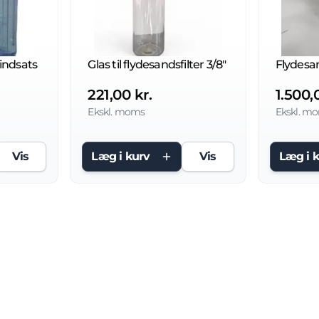
. indsats
Glas til flydesandsfilter 3/8"
221,00 kr.
1.500,
Ekskl. moms
Ekskl. m
Vis
Læg i kurv
Vis
Læg i 