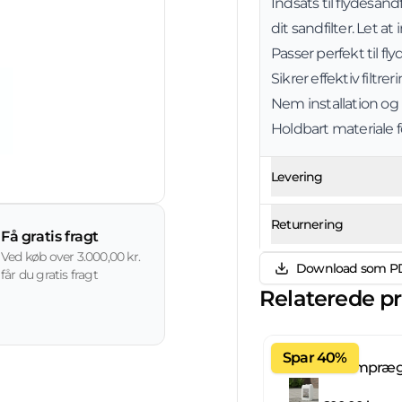
Indsats til flydesandf
dit sandfilter. Let at
Passer perfekt til fl
Sikrer effektiv filtre
Nem installation og
Holdbart materiale f
Levering
Returnering
Få gratis fragt
Ved køb over 3.000,00 kr.
Download som P
får du gratis fragt
Relaterede p
Spar 40%