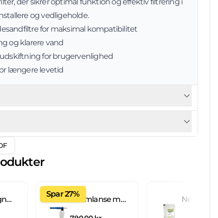
ilter, der sikrer optimal funktion og effektiv filtrering i
 installere og vedligeholde.
ydesandfiltre for maksimal kompatibilitet
ring og klarere vand
 udskiftning for brugervenlighed
or længere levetid
DF
rodukter
Spar 27%
Fliseimprægnering IC 20 L brugsklar
Skumlanse med 2 L beholder
790,00 kr.