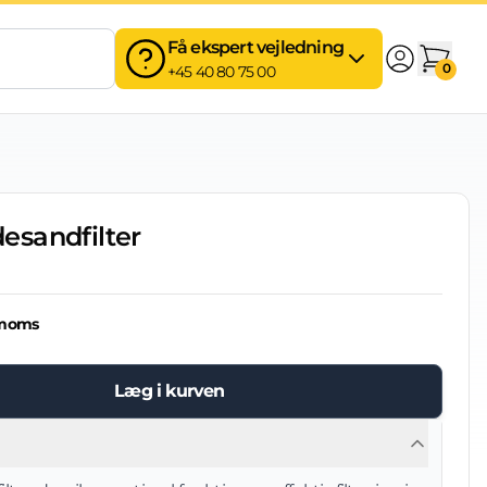
Få ekspert vejledning
0
+45 40 80 75 00
ydesandfilter
 moms
Læg i kurven