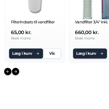
Filterindsats til vandfilter
Vandfilter 3/4'' inkl
65,00 kr.
660,00 kr.
Ekskl. moms
Ekskl. moms
Læg i kurv
Vis
Læg i kurv
Previous slide
Next slide