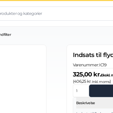
ndfilter
Indsats til fl
Varenummer:
IC19
325,00 kr.
Ekskl.
(
406,25 kr.
)
Inkl. moms
Beskrivelse