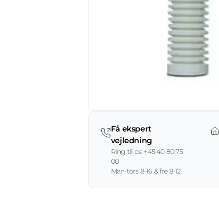
Få ekspert
vejledning
Ring til os: +45 40 80 75
00
Man-tors 8-16 & fre 8-12