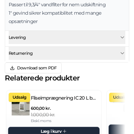
Passer til 9,3/4'' vandfilter for nem udskiftning
1'' gevind sikrer kompatibilitet med mange
opsætninger
Levering
Returnering
Download som PDF
Relaterede produkter
Udsalg
Udsalg
Fliseimprægnering IC 20 L brugsklar
600,00 kr.
1.000,00 kr.
Ekskl. moms
Læg i kurv