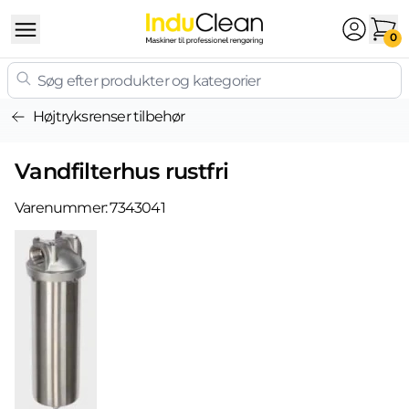
Skip to content
0
Højtryksrenser tilbehør
Vandfilterhus rustfri
Varenummer:
7343041