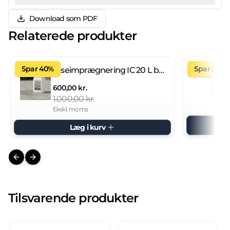
Download som PDF
Relaterede produkter
Spar 40%
Spar 27%
Fliseimprægnering IC 20 L brugsklar
600,00 kr.
1.000,00 kr.
Ekskl. moms
Læg i kurv
Previous slide
Next slide
Tilsvarende produkter