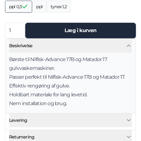
ppl 0,3
ppl
tynex 1,2
Læg i kurven
Beskrivelse
Børste til Nilfisk-Advance 17B og Matador 17
gulvvaskemaskiner.
Passer perfekt til Nilfisk-Advance 17B og Matador 17.
Effektiv rengøring af gulve.
Holdbart materiale for lang levetid.
Nem installation og brug.
Levering
Returnering