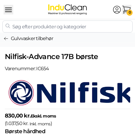
Skip to content
0
Gulvvasker tilbehør
Nilfisk-Advance 17B børste
Varenummer:
IC654
830,00 kr.
Ekskl. moms
(
1.037,50 kr.
)
Inkl. moms
Børste hårdhed